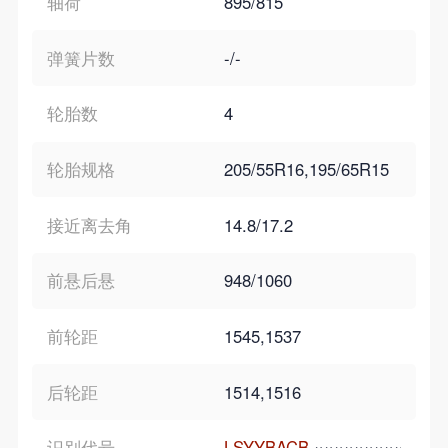
轴荷
895/815
弹簧片数
-/-
轮胎数
4
轮胎规格
205/55R16,195/65R15
接近离去角
14.8/17.2
前悬后悬
948/1060
前轮距
1545,1537
后轮距
1514,1516
识别代号
LSYYBACB
×××××××××
LSYY