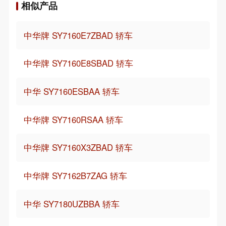
相似产品
中华牌 SY7160E7ZBAD 轿车
中华牌 SY7160E8SBAD 轿车
中华 SY7160ESBAA 轿车
中华牌 SY7160RSAA 轿车
中华牌 SY7160X3ZBAD 轿车
中华牌 SY7162B7ZAG 轿车
中华 SY7180UZBBA 轿车