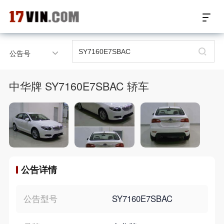
17VIN车架号查询首页
公告号
汽配数据开放接口
中华牌 SY7160E7SBAC 轿车
17位车架号查询
汽配产品车型适配
汽配产品电子目录
公告详情
微信群智能客服
个性化私人定制
公告型号
SY7160E7SBAC
关于我们