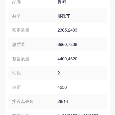
品牌
鲁威
类型
邮政车
额定质量
2365,2493
总质量
6960,7308
整备质量
4400,4620
轴数
2
轴距
4250
接近离去角
26/14