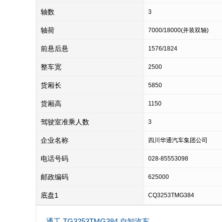
轴数
3
轴荷
7000/18000(并装双轴)
前悬后悬
1576/1824
整车宽
2500
货厢长
5850
货厢高
1150
驾驶室准乘人数
3
企业名称
四川华通汽车集团公司
电话号码
028-85553098
邮政编码
625000
底盘1
CQ3253TMG384
通工 TG3253TMG384 自卸汽车