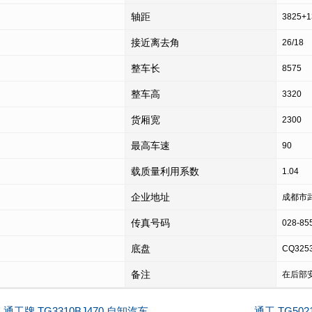
轴距
3825+1
接近离去角
26/18
整车长
8575
整车高
3320
货厢宽
2300
最高车速
90
载质量利用系数
1.04
企业地址
成都市
传真号码
028-85
底盘
CQ325
备注
在后部
通工牌 TG3310BJ470 自卸汽车
通工 TG50