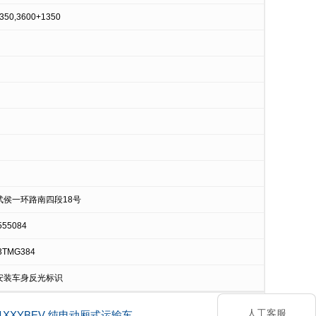
350,3600+1350
武侯一环路南四段18号
555084
3TMG384
安装车身反光标识
人工客服
21XXYBEV 纯电动厢式运输车