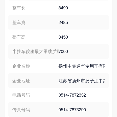
整车长
8490
整车宽
2485
整车高
3450
半挂车鞍座最大承载质量
7000
企业名称
扬州中集通华专用车有限公司
企业地址
江苏省扬州市扬子江中路139
电话号码
0514-7872332
传真号码
0514-7873290