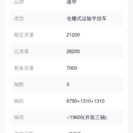
品牌
通华
类型
仓栅式运输半挂车
额定质量
21200
总质量
28200
整备质量
7000
轴数
3
轴距
6790+1310+1310
轴荷
-/19600(并装三轴)