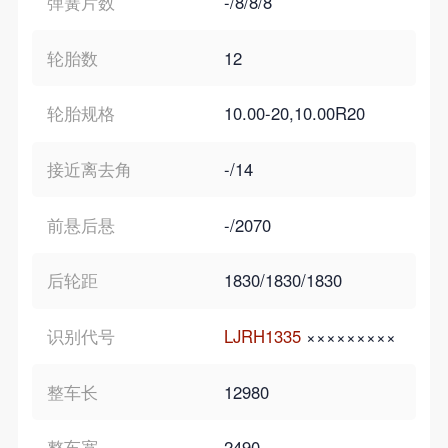
弹簧片数
-/8/8/8
轮胎数
12
轮胎规格
10.00-20,10.00R20
接近离去角
-/14
前悬后悬
-/2070
后轮距
1830/1830/1830
识别代号
LJRH1335
×××××××××
整车长
12980
整车宽
2490