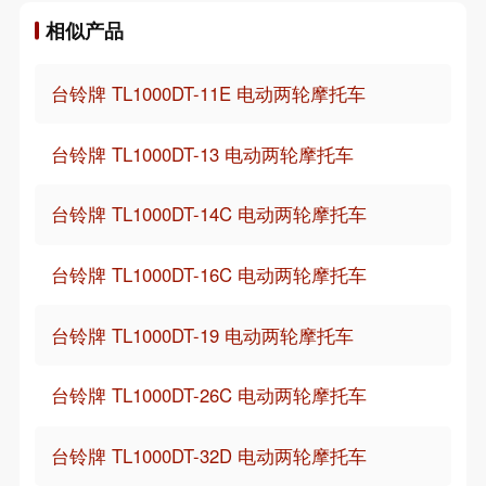
相似产品
台铃牌 TL1000DT-11E 电动两轮摩托车
台铃牌 TL1000DT-13 电动两轮摩托车
台铃牌 TL1000DT-14C 电动两轮摩托车
台铃牌 TL1000DT-16C 电动两轮摩托车
台铃牌 TL1000DT-19 电动两轮摩托车
台铃牌 TL1000DT-26C 电动两轮摩托车
台铃牌 TL1000DT-32D 电动两轮摩托车