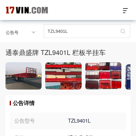
17VIN车架号查询首页
公告号
汽配数据开放接口
通泰鼎盛牌 TZL9401L 栏板半挂车
17位车架号查询
汽配产品车型适配
汽配产品电子目录
公告详情
微信群智能客服
个性化私人定制
公告型号
TZL9401L
关于我们