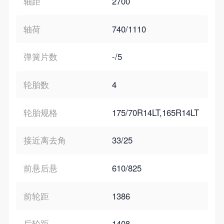
轴距
2700
轴荷
740/1110
弹簧片数
-/5
轮胎数
4
轮胎规格
175/70R14LT,165R14LT
接近离去角
33/25
前悬后悬
610/825
前轮距
1386
后轮距
1408