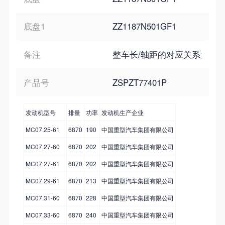
底盘1
ZZ1187N501GF1
备注
整车长/轴距的对应关系为(mm)
产品号
ZSPZT77401P
发动机型号
排量
功率
发动机生产企业
MC07.25-61
6870
190
中国重型汽车集团有限公司
MC07.27-60
6870
202
中国重型汽车集团有限公司
MC07.27-61
6870
202
中国重型汽车集团有限公司
MC07.29-61
6870
213
中国重型汽车集团有限公司
MC07.31-60
6870
228
中国重型汽车集团有限公司
MC07.33-60
6870
240
中国重型汽车集团有限公司