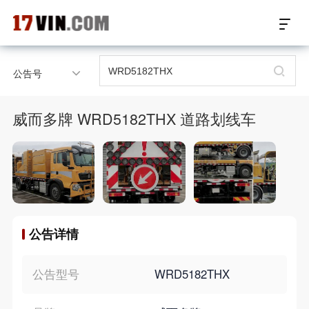
17VIN车架号查询首页
公告号
汽配数据开放接口
威而多牌 WRD5182THX 道路划线车
17位车架号查询
汽配产品车型适配
汽配产品电子目录
公告详情
微信群智能客服
个性化私人定制
公告型号
WRD5182THX
关于我们