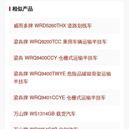
相似产品
威而多牌 WRD5260THX 道路划线车
梁犇牌 WRQ9200TCC 乘用车辆运输半挂车
梁犇 WRQ9400CCY 仓栅式运输半挂车
梁犇牌 WRQ9400TWYE 危险品罐箱骨架运输
半挂车
梁犇牌 WRQ9401CCYE 仓栅式运输半挂车
万山牌 WS1314GB 载货汽车