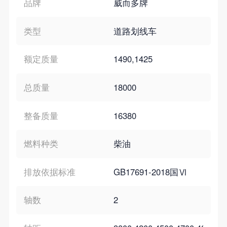
品牌
威而多牌
类型
道路划线车
额定质量
1490,1425
总质量
18000
整备质量
16380
燃料种类
柴油
排放依据标准
GB17691-2018国Ⅵ
轴数
2