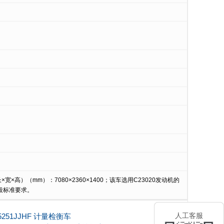
×高）（mm）：7080×2360×1400；该车选用C23020发动机的
阶段标准要求。
5251JJHF 计量检衡车
人工客服