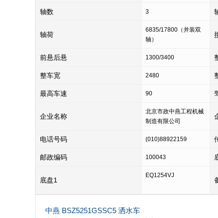
轴数
3
6835/17800（并装双
轴荷
轴）
前悬后悬
1300/3400
整车宽
2480
最高车速
90
北京市政中燕工程机械
企业名称
制造有限公司
电话号码
(010)88922159
邮政编码
100043
EQ1254VJ
底盘1
中燕 BSZ5251GSSC5 洒水车