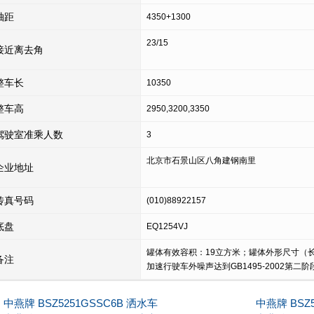
轴距
4350+1300
23/15
接近离去角
整车长
10350
整车高
2950,3200,3350
驾驶室准乘人数
3
北京市石景山区八角建钢南里
企业地址
传真号码
(010)88922157
底盘
EQ1254VJ
罐体有效容积：19立方米；罐体外形尺寸（长×宽
备注
加速行驶车外噪声达到GB1495-2002第二
中燕牌 BSZ5251GSSC6B 洒水车
中燕牌 BSZ