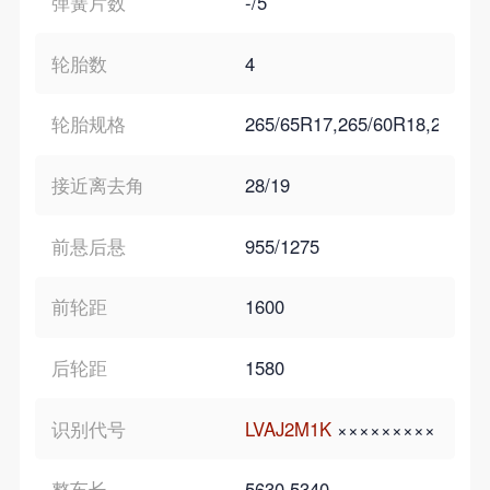
弹簧片数
-/5
轮胎数
4
轮胎规格
265/65R17,265/60R18,245/7
接近离去角
28/19
前悬后悬
955/1275
前轮距
1600
后轮距
1580
识别代号
LVAJ2M1K
×××××××××
整车长
5630,5340