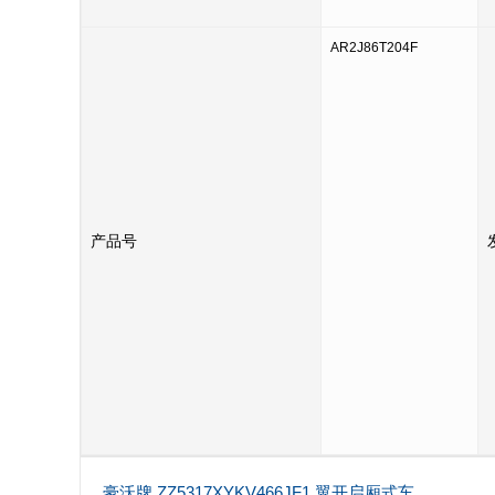
AR2J86T204F
产品号
豪沃牌 ZZ5317XYKV466JF1 翼开启厢式车