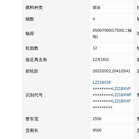
燃料种类
柴油
轴数
4
6500/7000/17500(二轴
轴荷
组)
轮胎数
12
接近离去角
12月16日
前轮距
2022/2022,2041/2041
LZZ1BXSF
×××××××××
LZZ1BXVF
识别代号
×××××××××
LZZ1BXWF
×××××××××
LZZ1BXXF
×××××××××
整车宽
2550
货厢长
9500