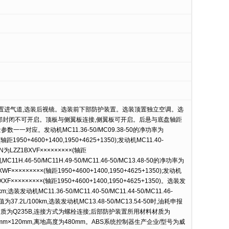
右置进气道,选装后视镜。选装前下部防护装置。选装顶置独立空调。选
部封闭不可开启。顶板与侧翼板连接,侧翼板可开启。后悬与底盘轴距
一对应。发动机MC11.36-50/MC09.38-50的净功率为
(轴距1950+4600+1400,1950+4625+1350);发动机MC11.40-
IN为LZZ1BXVF×××××××××(轴距
机MC11H.46-50/MC11H.49-50/MC11.46-50/MC13.48-50的净功率为
BXWF×××××××××(轴距1950+4600+1400,1950+4625+1350);发动机
XF×××××××××(轴距1950+4600+1400,1950+4625+1350)。选装发
选装发动机MC11.36-50/MC11.40-50/MC11.44-50/MC11.46-
报值为37.2L/100km,选装发动机MC13.48-50/MC13.54-50时,油耗申报
料材质为Q235B,连接方式为螺栓连接;后部防护装置所用材料材质为
mm×120mm,离地高度为480mm。ABS系统控制器生产企业/型号为威