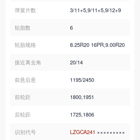
弹簧片数
3/11+5,9/11+5,9/12+9
轮胎数
6
轮胎规格
8.25R20 16PR,9.00R20 16PR
接近离去角
20/14
前悬后悬
1195/2450
前轮距
1800,1951
后轮距
1725,1806
识别代号
LZGCA241
×××××××××