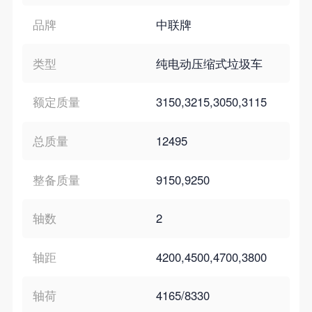
品牌
中联牌
类型
纯电动压缩式垃圾车
额定质量
3150,3215,3050,3115
总质量
12495
整备质量
9150,9250
轴数
2
轴距
4200,4500,4700,3800
轴荷
4165/8330