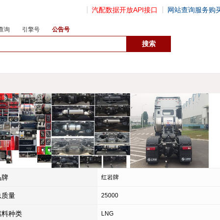
汽配数据开放API接口
网站查询服务购
查询
引擎号
公告号
数据开放接口
品牌
红岩牌
总质量
25000
燃料种类
LNG