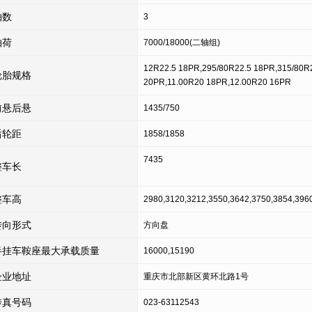
轴数
3
轴荷
7000/18000(二轴组)
12R22.5 18PR,295/80R22.5 18PR,315/80R
轮胎规格
20PR,11.00R20 18PR,12.00R20 16PR
前悬后悬
1435/750
后轮距
1858/1858
7435
整车长
整车高
2980,3120,3212,3550,3642,3750,3854,396
转向形式
方向盘
半挂车鞍座最大承载质量
16000,15190
企业地址
重庆市北部新区黄环北路1号
传真号码
023-63112543