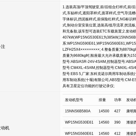
1.选装高顶/平顶驾驶室,前/后组合灯样式,前
式,车贴样式,遮阳罩样式,面罩样式,空气导流
字体标识,挡泥板样式,前保险杠样式,NG标识样
式,制动分室安装位置,选装高/低导流罩,扰流板,
和无备胎,该车型可选装ETC车载装置;2.发动机净功
407kW,WP15NG530E61为385kW,15NNS6
系:WP15NG590E61,WP15NG560E61,WP15
备注
LZFH25X4×××××××××; 4.整备质量为88
质量为9680kg时,鞍座最大允许承载质量为15190
型号:ABS/ASR-24V-4S/4M,控制器型号:A
型号:CM4XL-4S/4M,控制器型号:CM4XL-
型号:EBS 5,厂家:东科克诺尔商用车制动系统(十
用车制动系统(十堰)有限公司,ABS型号:CM-E
具有卫星定位功能的行驶记录仪;
发动机型号
排量
功率
发动
15NNS6B580A
14500
427
康明斯公
WP15NG530E61
14560
390
潍柴
发动机
WP15NG560E61
14560
412
潍柴