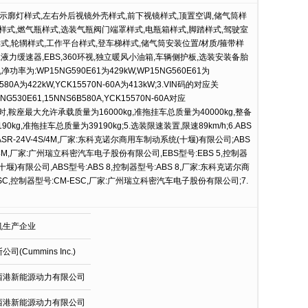
/后示廓灯样式,左右外后视镜外壳样式,前下视镜样式,顶置空调,储气筒样
槽样式,燃气瓶样式,选装气瓶阀门端罩样式,电瓶箱样式,脚踏样式,驾驶室
式,轮辋样式,工作平台样式,登车梯样式,储气筒安装位置/材质/箍带样
液力缓速器,EBS,360环视,独立暖风小油箱,车辆侧护板,选装安装备胎
率为:WP15NG590E61为429kW,WP15NG560E61为
B580A为422kW,YCK15570N-60A为413kW;3.VIN码的对应关
NG530E61,15NNS6B580A,YCK15570N-60A对应
70kg时,鞍座最大允许承载质量为16000kg,准拖挂车总质量为40000kg,整备
kg,准拖挂车总质量为39190kg;5.选装限速装置,限速89km/h;6.ABS
BS/ASR-24V-4S/4M,厂家:东科克诺尔商用车制动系统(十堰)有限公司;ABS
4S/4M,厂家:广州瑞立科密汽车电子股份有限公司,EBS型号:EBS 5,控制器
堰)有限公司,ABS型号:ABS 8,控制器型号:ABS 8,厂家:东科克诺尔商
SC,控制器型号:CM-ESC,厂家:广州瑞立科密汽车电子股份有限公司;7.
机生产企业
司(Cummins Inc.)
西港新能源动力有限公司
西港新能源动力有限公司