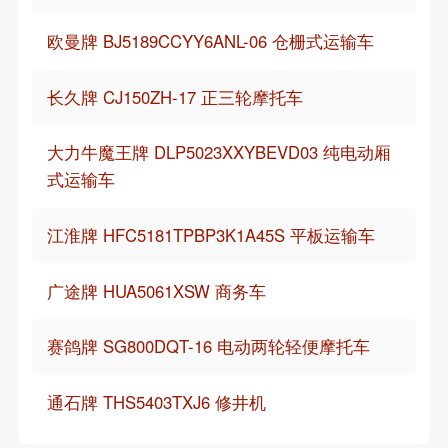
欧曼牌 BJ5189CCYY6ANL-06 仓栅式运输车
长久牌 CJ150ZH-17 正三轮摩托车
大力牛魔王牌 DLP5023XXYBEVD03 纯电动厢
式运输车
江淮牌 HFC5181TPBP3K1A45S 平板运输车
广途牌 HUA5061XSW 商务车
赛鸽牌 SG800DQT-16 电动两轮轻便摩托车
通石牌 THS5403TXJ6 修井机