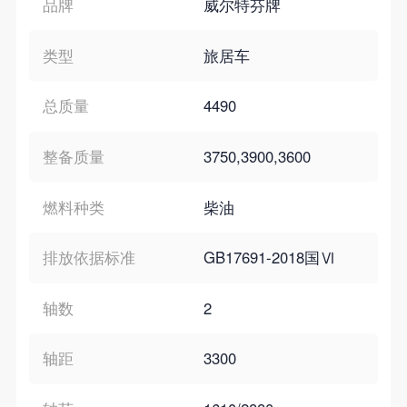
品牌
威尔特芬牌
类型
旅居车
总质量
4490
整备质量
3750,3900,3600
燃料种类
柴油
排放依据标准
GB17691-2018国Ⅵ
轴数
2
轴距
3300