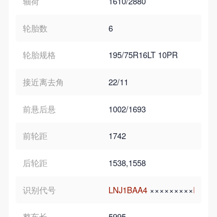
轴荷
1610/2880
轮胎数
6
轮胎规格
195/75R16LT 10PR
接近离去角
22/11
前悬后悬
1002/1693
前轮距
1742
后轮距
1538,1558
识别代号
LNJ1BAA4
×××××××××
LNJ1
整车长
5995