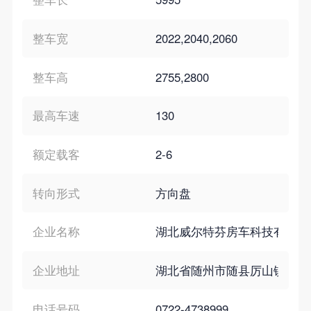
整车宽
2022,2040,2060
整车高
2755,2800
最高车速
130
额定载客
2-6
转向形式
方向盘
企业名称
湖北威尔特芬房车科技有限公
企业地址
湖北省随州市随县厉山镇星炬社区
电话号码
0722-4738999