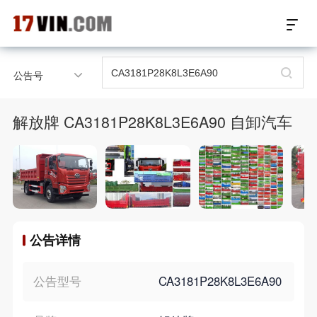
17VIN车架号查询首页
公告号
汽配数据开放接口
解放牌 CA3181P28K8L3E6A90 自卸汽车
17位车架号查询
汽配产品车型适配
汽配产品电子目录
公告详情
微信群智能客服
个性化私人定制
公告型号
CA3181P28K8L3E6A90
关于我们