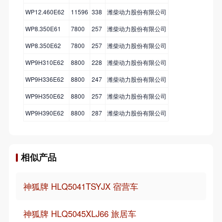
WP12.460E62
11596
338
潍柴动力股份有限公司
WP8.350E61
7800
257
潍柴动力股份有限公司
WP8.350E62
7800
257
潍柴动力股份有限公司
WP9H310E62
8800
228
潍柴动力股份有限公司
WP9H336E62
8800
247
潍柴动力股份有限公司
WP9H350E62
8800
257
潍柴动力股份有限公司
WP9H390E62
8800
287
潍柴动力股份有限公司
相似产品
神狐牌 HLQ5041TSYJX 宿营车
神狐牌 HLQ5045XLJ66 旅居车