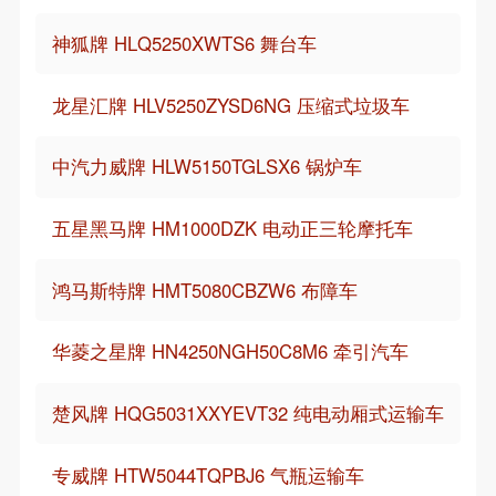
神狐牌 HLQ5250XWTS6 舞台车
龙星汇牌 HLV5250ZYSD6NG 压缩式垃圾车
中汽力威牌 HLW5150TGLSX6 锅炉车
五星黑马牌 HM1000DZK 电动正三轮摩托车
鸿马斯特牌 HMT5080CBZW6 布障车
华菱之星牌 HN4250NGH50C8M6 牵引汽车
楚风牌 HQG5031XXYEVT32 纯电动厢式运输车
专威牌 HTW5044TQPBJ6 气瓶运输车