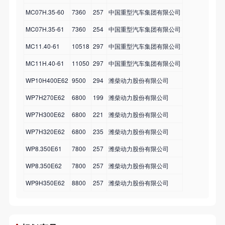
MC07H.35-60
7360
257
中国重型汽车集团有限公司
MC07H.35-61
7360
254
中国重型汽车集团有限公司
MC11.40-61
10518
297
中国重型汽车集团有限公司
MC11H.40-61
11050
297
中国重型汽车集团有限公司
WP10H400E62
9500
294
潍柴动力股份有限公司
WP7H270E62
6800
199
潍柴动力股份有限公司
WP7H300E62
6800
221
潍柴动力股份有限公司
WP7H320E62
6800
235
潍柴动力股份有限公司
WP8.350E61
7800
257
潍柴动力股份有限公司
WP8.350E62
7800
257
潍柴动力股份有限公司
WP9H350E62
8800
257
潍柴动力股份有限公司