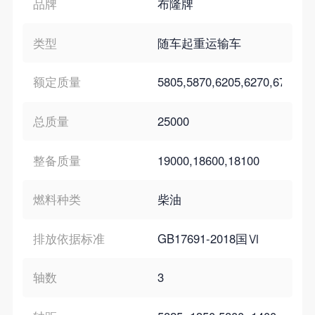
品牌
布隆牌
类型
随车起重运输车
额定质量
5805,5870,6205,6270,6705,6
总质量
25000
整备质量
19000,18600,18100
燃料种类
柴油
排放依据标准
GB17691-2018国Ⅵ
轴数
3