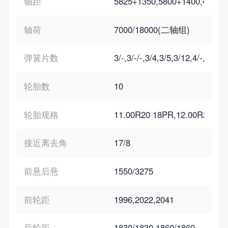
轴距
5825+1350,5800+1400,4925+
轴荷
7000/18000(二轴组)
弹簧片数
3/-,3/-/-,3/4,3/5,3/12,4/-,4/-/-
轮胎数
10
轮胎规格
11.00R20 18PR,12.00R20 16
接近离去角
17/8
前悬后悬
1550/3275
前轮距
1996,2022,2041
后轮距
1830/1830,1860/1860