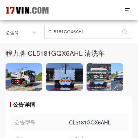
17VIN车架号查询首页
公告号
汽配数据开放接口
程力牌 CL5181GQX6AHL 清洗车
17位车架号查询
汽配产品车型适配
汽配产品电子目录
公告详情
微信群智能客服
个性化私人定制
公告型号
CL5181GQX6AHL
关于我们