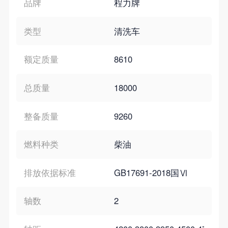
品牌
程力牌
类型
清洗车
额定质量
8610
总质量
18000
整备质量
9260
燃料种类
柴油
排放依据标准
GB17691-2018国Ⅵ
轴数
2