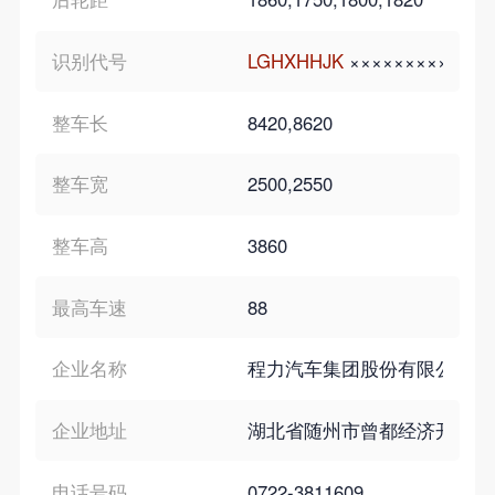
识别代号
LGHXHHJK
×××××××××
LGH
整车长
8420,8620
整车宽
2500,2550
整车高
3860
最高车速
88
企业名称
程力汽车集团股份有限公司
企业地址
湖北省随州市曾都经济开发区
电话号码
0722-3811609