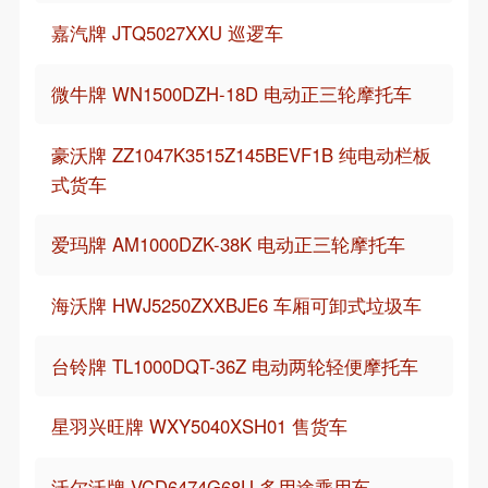
嘉汽牌 JTQ5027XXU 巡逻车
微牛牌 WN1500DZH-18D 电动正三轮摩托车
豪沃牌 ZZ1047K3515Z145BEVF1B 纯电动栏板
式货车
爱玛牌 AM1000DZK-38K 电动正三轮摩托车
海沃牌 HWJ5250ZXXBJE6 车厢可卸式垃圾车
台铃牌 TL1000DQT-36Z 电动两轮轻便摩托车
星羽兴旺牌 WXY5040XSH01 售货车
沃尔沃牌 VCD6474G68U 多用途乘用车