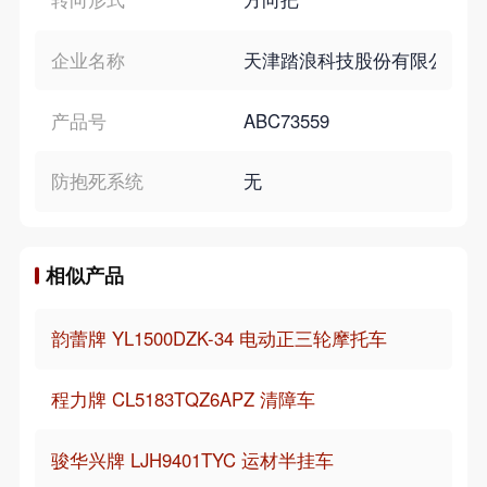
企业名称
天津踏浪科技股份有限公司
产品号
ABC73559
防抱死系统
无
相似产品
韵蕾牌 YL1500DZK-34 电动正三轮摩托车
程力牌 CL5183TQZ6APZ 清障车
骏华兴牌 LJH9401TYC 运材半挂车