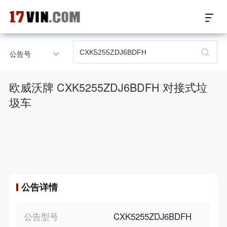
17VIN车架号查询首页
公告号
汽配数据开放接口
欧威沃牌 CXK5255ZDJ6BDFH 对接式垃
17位车架号查询
圾车
汽配产品车型适配
汽配产品电子目录
微信群智能客服
公告详情
个性化私人定制
公告型号
CXK5255ZDJ6BDFH
关于我们