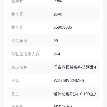
整车长
9980
整车宽
2540
整车高
3590,3685
最高车速
95
驾驶室准乘人数
2+4
企业名称
润泰救援装备科技河北有限公
底盘
ZZ5356V524MF5
备注
罐体总容积为16.100立方米,水
产品号
ABD74761