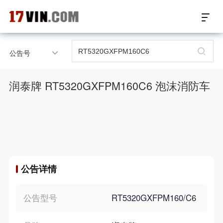
17VIN车架号查询首页
公告号
汽配数据开放接口
润泰牌 RT5320GXFPM160C6 泡沫消防车
17位车架号查询
汽配产品车型适配
汽配产品电子目录
公告详情
微信群智能客服
个性化私人定制
公告型号
RT5320GXFPM160/C6
关于我们