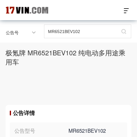
17VIN车架号查询首页
公告号
汽配数据开放接口
极氪牌 MR6521BEV102 纯电动多用途乘
17位车架号查询
用车
汽配产品车型适配
汽配产品电子目录
微信群智能客服
公告详情
个性化私人定制
公告型号
MR6521BEV102
关于我们