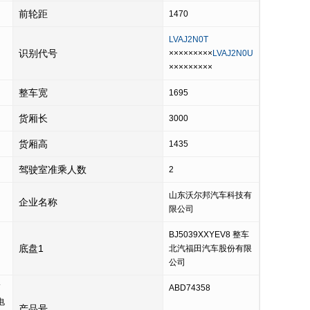
前轮距
1470
LVAJ2N0T
识别代号
×××××××××
LVAJ2N0U
×××××××××
整车宽
1695
货厢长
3000
货厢高
1435
驾驶室准乘人数
2
山东沃尔邦汽车科技有
企业名称
限公司
BJ5039XXYEV8 整车
底盘1
北汽福田汽车股份有限
公司
ABD74358
电
产品号