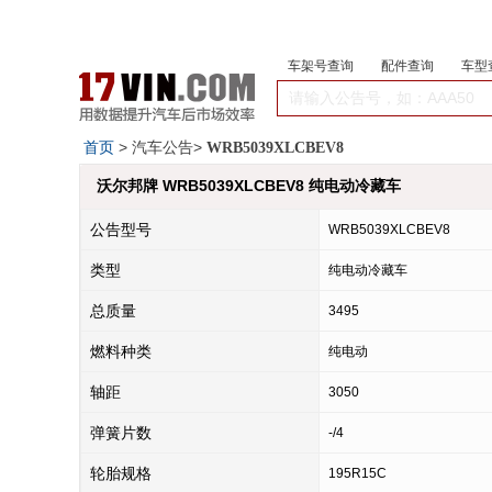
车架号查询
配件查询
车型
首页
> 汽车公告>
WRB5039XLCBEV8
沃尔邦牌 WRB5039XLCBEV8 纯电动冷藏车
公告型号
WRB5039XLCBEV8
类型
纯电动冷藏车
总质量
3495
燃料种类
纯电动
轴距
3050
弹簧片数
-/4
轮胎规格
195R15C