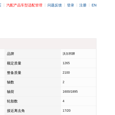
买
汽配产品车型适配管理
问题反馈
登录
注册
EN
品牌
沃尔邦牌
额定质量
1265
整备质量
2100
轴数
2
轴荷
1600/1895
轮胎数
4
接近离去角
17/20