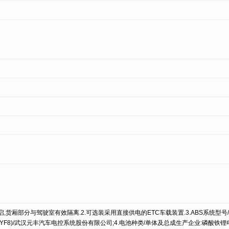
启,货厢部分与驾驶室有效隔离.2.可选装采用直接供电的ETC车载装置.3.ABS系统型号/
6A0(YF8)/武汉元丰汽车电控系统股份有限公司;4.电池种类/单体及总成生产企业:磷酸铁锂