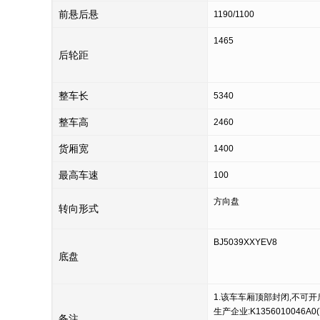
前悬后悬
1190/1100
1465
后轮距
整车长
5340
整车高
2460
货厢宽
1400
最高车速
100
方向盘
转向形式
BJ5039XXYEV8
底盘
1.该车车厢顶部封闭,不可开
生产企业:K135601004
备注