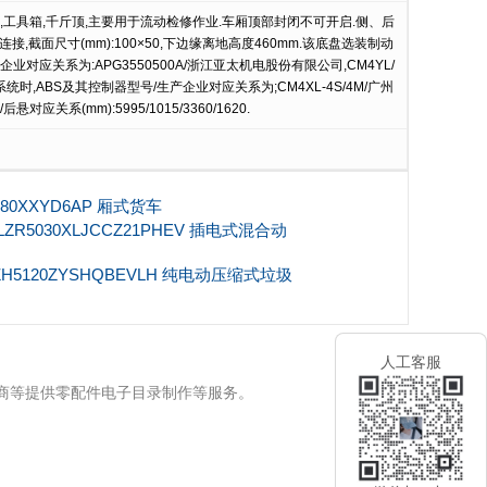
,工具箱,千斤顶,主要用于流动检修作业.车厢顶部封闭不可开启.侧、后
接,截面尺寸(mm):100×50,下边缘离地高度460mm.该底盘选装制动
业对应关系为:APG3550500A/浙江亚太机电股份有限公司,CM4YL/
,ABS及其控制器型号/生产企业对应关系为;CM4XL-4S/4M/广州
关系(mm):5995/1015/3360/1620.
180XXYD6AP 厢式货车
ZR5030XLJCCZ21PHEV 插电式混合动
H5120ZYSHQBEVLH 纯电动压缩式垃圾
人工客服
牌商等提供零配件电子目录制作等服务。