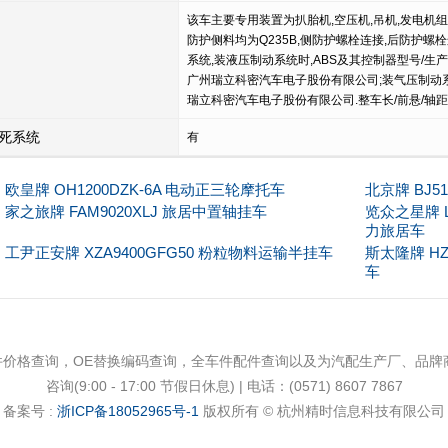
该车主要专用装置为扒胎机,空压机,吊机,发电机组
防护侧料均为Q235B,侧防护螺栓连接,后防护螺栓连
系统,装液压制动系统时,ABS及其控制器型号/生产企
广州瑞立科密汽车电子股份有限公司;装气压制动系统时
瑞立科密汽车电子股份有限公司.整车长/前悬/轴距/后悬对应
死系统
有
欧皇牌 OH1200DZK-6A 电动正三轮摩托车
北京牌 BJ5
家之旅牌 FAM9020XLJ 旅居中置轴挂车
览众之星牌 L
力旅居车
工尹正安牌 XZA9400GFG50 粉粒物料运输半挂车
斯太隆牌 HZ
车
件价格查询，OE替换编码查询，全车件配件查询以及为汽配生产厂、品
咨询(9:00 - 17:00 节假日休息) | 电话：(0571) 8607 7867
备案号 :
浙ICP备18052965号-1
版权所有 © 杭州精时信息科技有限公司