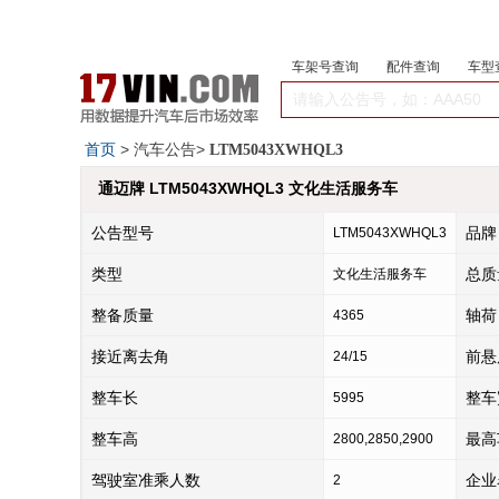
车架号查询
配件查询
车型
首页
> 汽车公告>
LTM5043XWHQL3
通迈牌 LTM5043XWHQL3 文化生活服务车
公告型号
品牌
LTM5043XWHQL3
类型
总质
文化生活服务车
整备质量
轴荷
4365
接近离去角
前悬
24/15
整车长
整车
5995
整车高
最高
2800,2850,2900
驾驶室准乘人数
企业
2