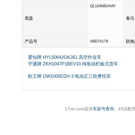
QL1040BUHAY
底盘
备注
产品号
防抱
ABD74178
爱知牌 HYL5064JGKJ61 高空作业车
宇通牌 ZKH1047P1BEV33 纯电动栏板式货车
欧王牌 OW1000DZH-3 电动正三轮摩托车
17vin.com提供
车架号查询
，4S店配