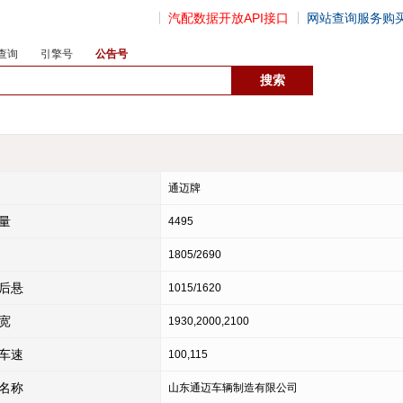
汽配数据开放API接口
网站查询服务购
查询
引擎号
公告号
数据开放接口
通迈牌
量
4495
1805/2690
后悬
1015/1620
宽
1930,2000,2100
车速
100,115
名称
山东通迈车辆制造有限公司