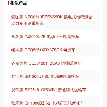
相似产品
爱咖牌 NEQ6510REEVS5DK 插电式增程混合
动力多用途乘用车
永久牌 YJ2000DZK 电动正三轮摩托车
畅丰牌 CFQ5251XDY6ZSDK 电源车
齐东方牌 CLD5120TFZCA6 防撞缓冲车
奔宝牌 BB1200DT-8C 电动两轮摩托车
炎帝牌 SZD5181GPG6BJ 普通罐式运输车
秋禾牌 QH1000DZK-2 电动正三轮摩托车