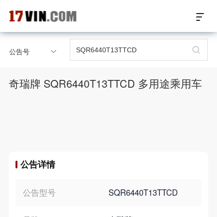
17VIN车架号查询首页
公告号
汽配数据开放接口
奇瑞牌 SQR6440T13TTCD 多用途乘用车
17位车架号查询
汽配产品车型适配
汽配产品电子目录
公告详情
微信群智能客服
个性化私人定制
公告型号
SQR6440T13TTCD
关于我们