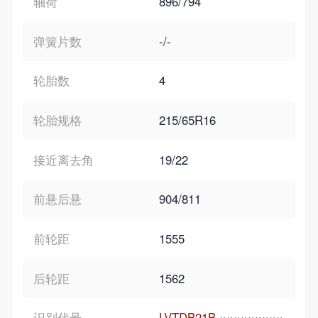
轴荷
896/794
弹簧片数
-/-
轮胎数
4
轮胎规格
215/65R16
接近离去角
19/22
前悬后悬
904/811
前轮距
1555
后轮距
1562
识别代号
LVTDB21B
×××××××××