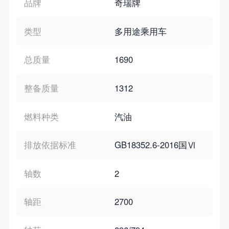
品牌
奇瑞牌
类型
多用途乘用车
总质量
1690
整备质量
1312
燃料种类
汽油
排放依据标准
GB18352.6-2016国Ⅵ
轴数
2
轴距
2700