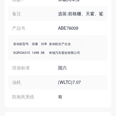
备注
选装:前格栅、天窗、鲨鱼鳍、终
产品号
ABE76009
发动机型号
排量
功率
发动机生产企业
SQRG4G15
1498
88
奇瑞汽车股份有限公司
排放标准
国六
油耗
(WLTC)7.07
防抱死系统
有