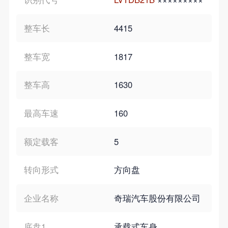
整车长
4415
整车宽
1817
整车高
1630
最高车速
160
额定载客
5
转向形式
方向盘
企业名称
奇瑞汽车股份有限公司
底盘1
承载式车身