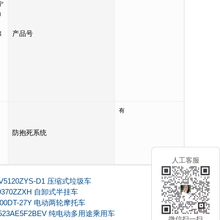
宁
动
产品号
储
有
防抱死系统
人工客服
V5120ZYS-D1 压缩式垃圾车
9370ZZXH 自卸式半挂车
000DT-27Y 电动两轮摩托车
523AE5F2BEV 纯电动多用途乘用车
微信扫一扫