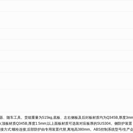
、随车工具。货箱重量为515kg,底板、左右侧板及后封板材质均为Q345B,厚度3mm
m;顶板材质Q345B,厚度1.5mm;以上面板材质可选装对应板厚的SUS304。侧防护装置
),连接方式:螺栓连接;后部防护由专用装置代替,离地高380mm。ABS控制系统型号/生产