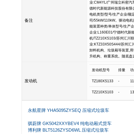
业:CM4YL/广州瑞立科密
德时代新能源科技股份有限公
电机类型/型号/生产企业/额
备注
司/55kW/110kW。驱动
能装置种类/单体型号/生产企
企业:L160E01/宁德时
机/TZ210XS103/苏州
业:KTZ33X50S444
卸料机构、垃圾厢等装置,
升机构、称重系统。随底盘选
发动机型号
排量
功
发动机
TZ180XS133
-
1
TZ210XS103
-
1
永航星牌 YHA5095ZYSEQ 压缩式垃圾车
骐蔚牌 GK5042XXYBEV4 纯电动厢式货车
博利牌 BLT5126ZYSD6WL 压缩式垃圾车