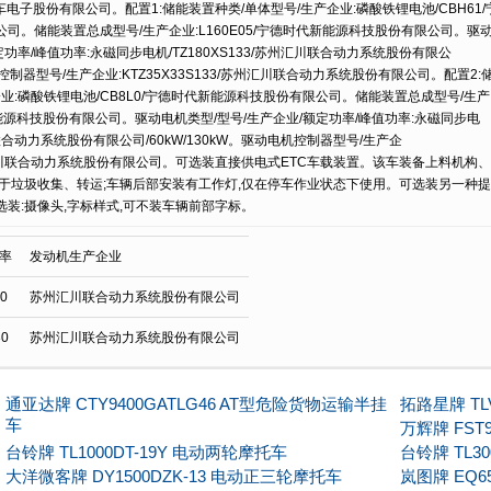
汽车电子股份有限公司。配置1:储能装置种类/单体型号/生产企业:磷酸铁锂电池/CBH61/
司。储能装置总成型号/生产企业:L160E05/宁德时代新能源科技股份有限公司。驱
定功率/峰值功率:永磁同步电机/TZ180XS133/苏州汇川联合动力系统股份有限公
电机控制器型号/生产企业:KTZ35X33S133/苏州汇川联合动力系统股份有限公司。配置2:
业:磷酸铁锂电池/CB8L0/宁德时代新能源科技股份有限公司。储能装置总成型号/生产
代新能源科技股份有限公司。驱动电机类型/型号/生产企业/额定功率/峰值功率:永磁同步电
汇川联合动力系统股份有限公司/60kW/130kW。驱动电机控制器型号/生产企
/苏州汇川联合动力系统股份有限公司。可选装直接供电式ETC车载装置。该车装备上料机构、
用于垃圾收集、转运;车辆后部安装有工作灯,仅在停车作业状态下使用。可选装另一种提
装:摄像头,字标样式,可不装车辆前部字标。
率
发动机生产企业
10
苏州汇川联合动力系统股份有限公司
30
苏州汇川联合动力系统股份有限公司
通亚达牌 CTY9400GATLG46 AT型危险货物运输半挂
拓路星牌 TL
车
万辉牌 FST
台铃牌 TL1000DT-19Y 电动两轮摩托车
台铃牌 TL3
大洋微客牌 DY1500DZK-13 电动正三轮摩托车
岚图牌 EQ6