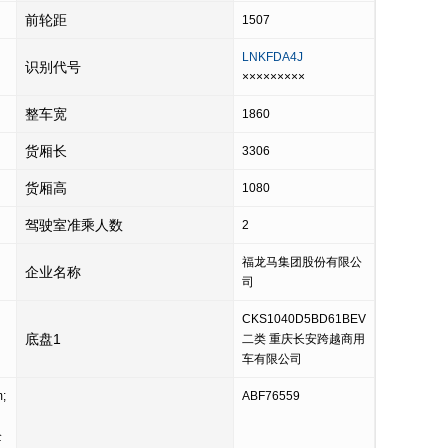
前轮距
1507
LNKFDA4J
识别代号
×××××××××
整车宽
1860
货厢长
3306
货厢高
1080
驾驶室准乘人数
2
福龙马集团股份有限公
企业名称
司
CKS1040D5BD61BEV
底盘1
二类 重庆长安跨越商用
车有限公司
;
ABF76559
企