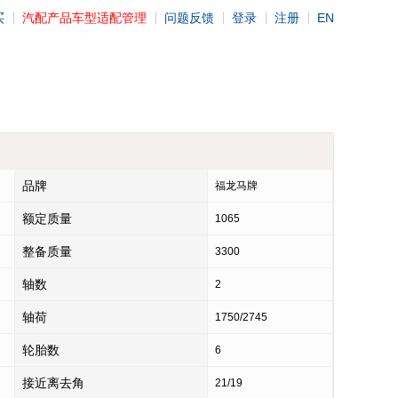
买
汽配产品车型适配管理
问题反馈
登录
注册
EN
品牌
福龙马牌
额定质量
1065
整备质量
3300
轴数
2
轴荷
1750/2745
轮胎数
6
接近离去角
21/19