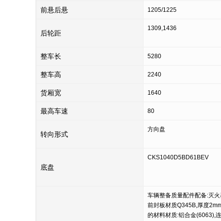
前悬后悬
1205/1225
1309,1436
后轮距
整车长
5280
整车高
2240
货厢宽
1640
最高车速
80
方向盘
转向形式
CKS1040D5BD61BEV
底盘
车辆整备质量配件配备:灭火器
前封板材质Q345B,厚度2m
的材料材质:铝合金(6063