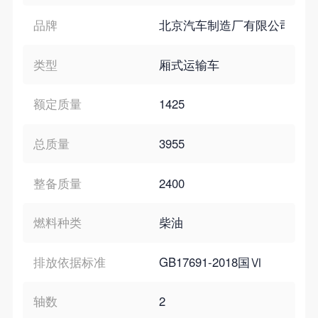
品牌
北京汽车制造厂有限公司牌
类型
厢式运输车
额定质量
1425
总质量
3955
整备质量
2400
燃料种类
柴油
排放依据标准
GB17691-2018国Ⅵ
轴数
2