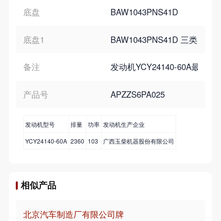
底盘
BAW1043PNS41D
底盘1
BAW1043PNS41D 三类 
备注
发动机YCY24140-60A最
产品号
APZZS6PA025
发动机型号
排量
功率
发动机生产企业
YCY24140-60A
2360
103
广西玉柴机器股份有限公司
相似产品
北京汽车制造厂有限公司牌