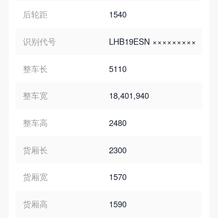
后轮距
1540
识别代号
LHB19ESN ×××××××××HJ4N
整车长
5110
整车宽
18,401,940
整车高
2480
货厢长
2300
货厢宽
1570
货厢高
1590