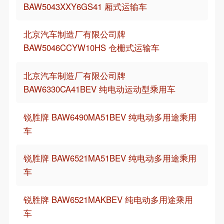
BAW5043XXY6GS41 厢式运输车
北京汽车制造厂有限公司牌
BAW5046CCYW10HS 仓栅式运输车
北京汽车制造厂有限公司牌
BAW6330CA41BEV 纯电动运动型乘用车
锐胜牌 BAW6490MA51BEV 纯电动多用途乘用
车
锐胜牌 BAW6521MA51BEV 纯电动多用途乘用
车
锐胜牌 BAW6521MAKBEV 纯电动多用途乘用
车