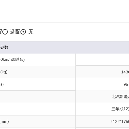
配
选配
无
本参数
0km/h加速(s)
-
kg)
143
s)
95
北汽新能
保
三年或1
(mm)
4122*175