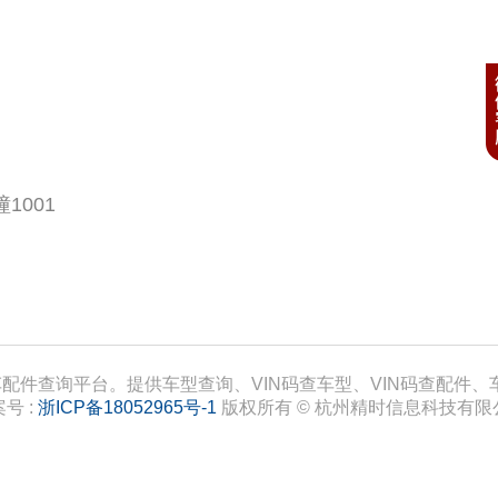
)
251
)
175
矩(N·m)
20
1001
(小时)
0.5
慢充时间(小时)
7.5
首任车主不限年限/里程
质保
为准
(%)
配件查询平台。提供车型查询、VIN码查车型、VIN码查配件
80
号 :
浙ICP备18052965号-1
版权所有 © 杭州精时信息科技有限
最大功率(kW)
70
最大扭矩(N·m)
20