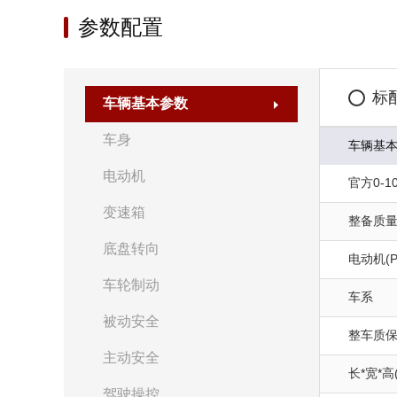
参数配置
标
车辆基本参数
车身
车辆基
电动机
官方0-10
变速箱
整备质量(
底盘转向
电动机(P
车轮制动
车系
被动安全
整车质
主动安全
长*宽*高
驾驶操控