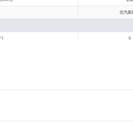
北汽新
)
5
)
158
)
5
kg)
143
构
5门5座
)
412
m)
-
m)
-