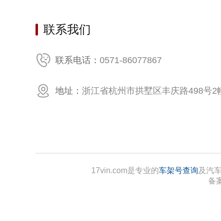
轴距(mm
联系我们
宽度(mm
电动机
0571-86077867
联系电话：
电动机总扭
地址：
浙江省杭州市拱墅区丰庆路498号2幢
快充时间
电动机-
电池组
快充电量
17vin.com是专业的
车架号查询
及汽车
备案
前电动机
前电动机