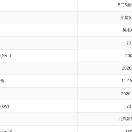
构
5门5座
小型S
型
纯电
70
N·m)
20
202
导价
11.9
间
2020.
kW)
70
北汽新
km/h)
13