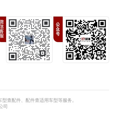
9
0
0
（责任免除条款以官方
）
、车型查配件、配件查适用车型等服务。
公司
0