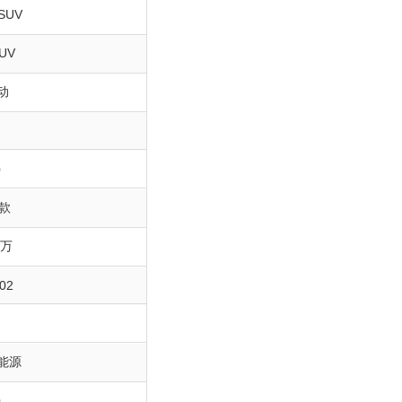
SUV
UV
动
0
0款
9万
02
能源
0