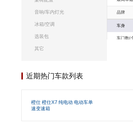
音响/车内灯光
品牌
冰箱/空调
车身
选装包
车门数(个
其它
高度(mm
座位数(个
近期热门车款列表
整备质量(
车身结
长度(mm
橙仕 橙仕X7 纯电动 电动车单
速变速箱
后轮距(m
前轮距(m