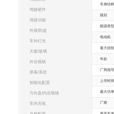
车身结
驾驶硬件
级别
驾驶功能
能源类
外观/防盗
电动机
车外灯光
最大扭矩(
天窗/玻璃
年款
外后视镜
厂商指
屏幕/系统
上市时
智能化配置
最大功率(
方向盘/内后视镜
厂商
车内充电
最高车速(
桌椅配置