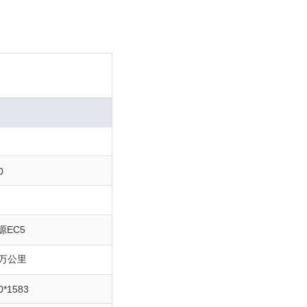
0
源EC5
2万公里
0*1583