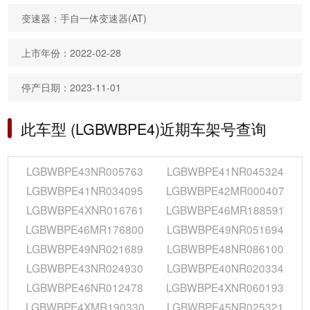
变速器：手自一体变速器(AT)
上市年份：2022-02-28
停产日期：2023-11-01
此车型 (LGBWBPE4)近期车架号查询
LGBWBPE43NR005763
LGBWBPE41NR045324
LGBWBPE41NR034095
LGBWBPE42MR000407
LGBWBPE4XNR016761
LGBWBPE46MR188591
LGBWBPE46MR176800
LGBWBPE49NR051694
LGBWBPE49NR021689
LGBWBPE48NR086100
LGBWBPE43NR024930
LGBWBPE40NR020334
LGBWBPE46NR012478
LGBWBPE4XNR060193
LGBWBPE4XMR190330
LGBWBPE45NR025321