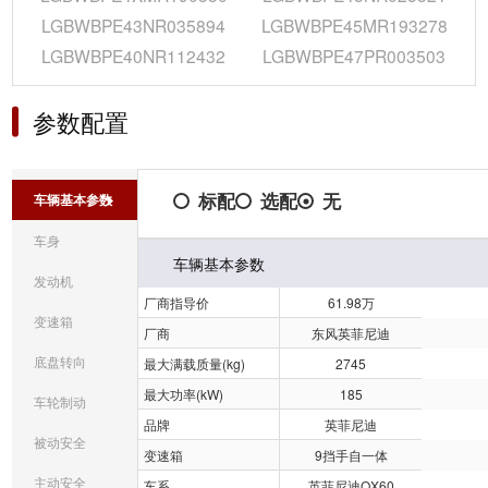
LGBWBPE43NR035894
LGBWBPE45MR193278
LGBWBPE40NR112432
LGBWBPE47PR003503
参数配置
标配
选配
无
车辆基本参数
车身
车辆基本参数
发动机
厂商指导价
61.98万
变速箱
厂商
东风英菲尼迪
底盘转向
最大满载质量(kg)
2745
最大功率(kW)
185
车轮制动
品牌
英菲尼迪
被动安全
变速箱
9挡手自一体
主动安全
车系
英菲尼迪QX60