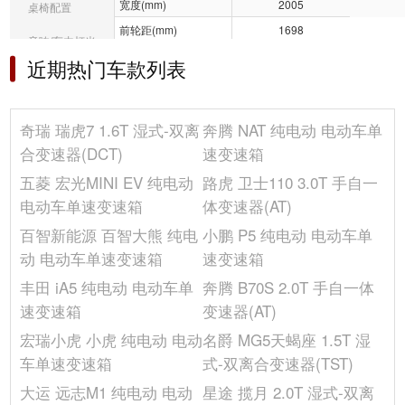
宽度(mm)
2005
桌椅配置
前轮距(mm)
1698
音响/车内灯光
油箱容积(L)
70
近期热门车款列表
冰箱/空调
车门开启方式
平开门
轴距(mm)
2900
选装包
奇瑞 瑞虎7 1.6T 湿式-双离
奔腾 NAT 纯电动 电动车单
后轮距(mm)
1699
其它
合变速器(DCT)
速变速箱
车身结构
5门6座SUV
五菱 宏光MINI EV 纯电动
路虎 卫士110 3.0T 手自一
长度(mm)
5127
电动车单速变速箱
体变速器(AT)
高度(mm)
1767
百智新能源 百智大熊 纯电
小鹏 P5 纯电动 电动车单
座位数(个)
6
动 电动车单速变速箱
速变速箱
整备质量(kg)
2171
丰田 iA5 纯电动 电动车单
奔腾 B70S 2.0T 手自一体
发动机
速变速箱
变速器(AT)
缸盖材料
铝合金
宏瑞小虎 小虎 纯电动 电动
名爵 MG5天蝎座 1.5T 湿
排量(mL)
1997
车单速变速箱
式-双离合变速器(TST)
气缸数(个)
4
大运 远志M1 纯电动 电动
星途 揽月 2.0T 湿式-双离
缸体材料
铝合金