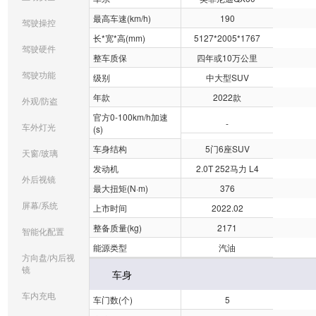
最高车速(km/h)
190
驾驶操控
长*宽*高(mm)
5127*2005*1767
驾驶硬件
整车质保
四年或10万公里
驾驶功能
级别
中大型SUV
年款
2022款
外观/防盗
官方0-100km/h加速
-
车外灯光
(s)
车身结构
5门6座SUV
天窗/玻璃
发动机
2.0T 252马力 L4
外后视镜
最大扭矩(N·m)
376
屏幕/系统
上市时间
2022.02
整备质量(kg)
2171
智能化配置
能源类型
汽油
方向盘/内后视
镜
车身
车内充电
车门数(个)
5