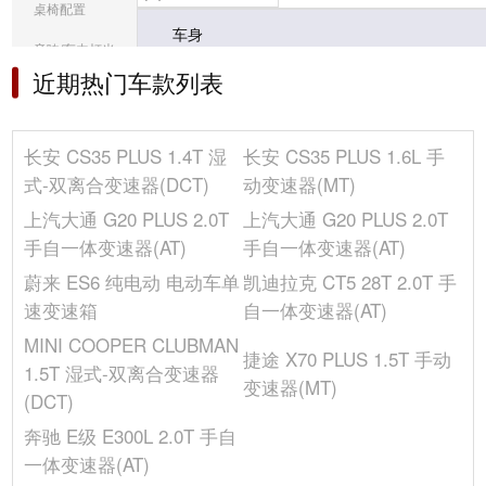
桌椅配置
车身
音响/车内灯光
宽度(mm)
1825
近期热门车款列表
冰箱/空调
油箱容积(L)
50
选装包
车门开启方式
平开门
长安 CS35 PLUS 1.4T 湿
长安 CS35 PLUS 1.6L 手
整备质量(kg)
-
其它
式-双离合变速器(DCT)
动变速器(MT)
轴距(mm)
2800
上汽大通 G20 PLUS 2.0T
上汽大通 G20 PLUS 2.0T
长度(mm)
4825
手自一体变速器(AT)
手自一体变速器(AT)
车门数(个)
5
蔚来 ES6 纯电动 电动车单
凯迪拉克 CT5 28T 2.0T 手
后轮距(mm)
1570
速变速箱
自一体变速器(AT)
座位数(个)
7
MINI COOPER CLUBMAN
车身结构
5门7座MPV
捷途 X70 PLUS 1.5T 手动
1.5T 湿式-双离合变速器
高度(mm)
1778
变速器(MT)
(DCT)
前轮距(mm)
1560
奔驰 E级 E300L 2.0T 手自
发动机
一体变速器(AT)