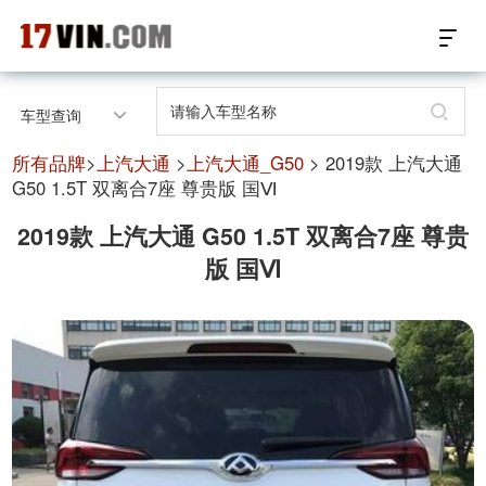
17VIN车架号查询首页
车型查询
汽配数据开放接口
所有品牌
>
上汽大通
>
上汽大通_G50
> 2019款 上汽大通
G50 1.5T 双离合7座 尊贵版 国Ⅵ
17位车架号查询
2019款 上汽大通 G50 1.5T 双离合7座 尊贵
版 国Ⅵ
汽配产品车型适配
汽配产品电子目录
微信群智能客服
个性化私人定制
关于我们