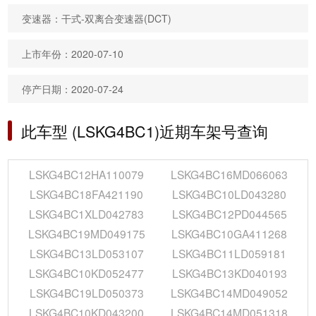
变速器：干式-双离合变速器(DCT)
上市年份：2020-07-10
停产日期：2020-07-24
此车型 (LSKG4BC1)近期车架号查询
LSKG4BC12HA110079
LSKG4BC16MD066063
LSKG4BC18FA421190
LSKG4BC10LD043280
LSKG4BC1XLD042783
LSKG4BC12PD044565
LSKG4BC19MD049175
LSKG4BC10GA411268
LSKG4BC13LD053107
LSKG4BC11LD059181
LSKG4BC10KD052477
LSKG4BC13KD040193
LSKG4BC19LD050373
LSKG4BC14MD049052
LSKG4BC10KD043200
LSKG4BC14MD051318