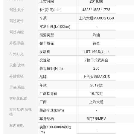
上市时间
2019.06
驾驶操控
长*宽*高(mm)
4825*1825*1778
车系
上汽大通MAXUS G50
驾驶硬件
实测油耗(L/100km)
-
驾驶功能
能源类型
汽油
外观/防盗
整车质保
待查
发动机
1.5T 169马力 L4
车外灯光
变速箱
7挡干式双离合
天窗/玻璃
最大扭矩(N·m)
250
外后视镜
品牌
上汽大通MAXUS
年款
2019款
屏幕/系统
厂商指导价
16.70万
智能化配置
厂商
上汽大通
方向盘/内后视
最高车速(km/h)
-
镜
车身结构
5门7座MPV
车内充电
实测100-0km/h制动
-
(m)