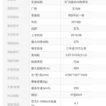
车身结构
5门5座SUV跨界车
底盘转向
厂商
宝马M
变速箱
8挡手自一体
车轮制动
年款
2019款
被动安全
品牌
宝马
主动安全
上市时间
2019.08
最大功率(kW)
375
驾驶操控
整车质保
三年或10万公里
驾驶硬件
发动机
3.0T 510马力 L6
驾驶功能
能源类型
汽油
最大扭矩(N·m)
600
外观/防盗
长*宽*高(mm)
4760*1927*1633
车外灯光
整备质量(kg)
-
天窗/玻璃
最高车速(km/h)
250
级别
中型SUV
外后视镜
官方0-100km/h加速
4.1
屏幕/系统
(s)