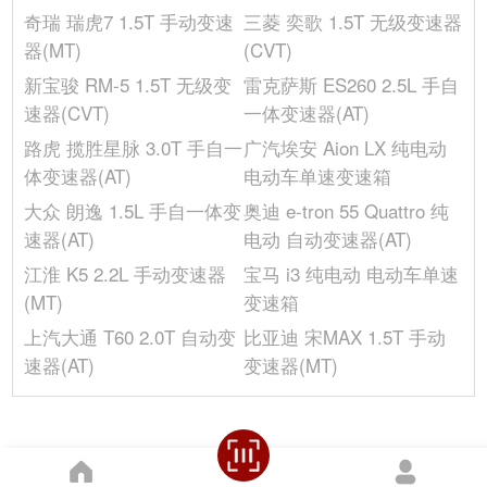
奇瑞 瑞虎7 1.5T 手动变速
三菱 奕歌 1.5T 无级变速器
油箱容积(L)
65
器(MT)
(CVT)
后轮距(mm)
-
新宝骏 RM-5 1.5T 无级变
雷克萨斯 ES260 2.5L 手自
发动机
速器(CVT)
一体变速器(AT)
供油方式
直喷
路虎 揽胜星脉 3.0T 手自一
广汽埃安 Aion LX 纯电动
气缸数(个)
6
体变速器(AT)
电动车单速变速箱
配气机构
DOHC
大众 朗逸 1.5L 手自一体变
奥迪 e-tron 55 Quattro 纯
发动机型号
S58B30A
速器(AT)
电动 自动变速器(AT)
最大马力(Ps)
510
江淮 K5 2.2L 手动变速器
宝马 i3 纯电动 电动车单速
排量(L)
3.0
(MT)
变速箱
进气形式
双涡轮增压
上汽大通 T60 2.0T 自动变
比亚迪 宋MAX 1.5T 手动
最大功率转速(rpm)
6250
速器(AT)
变速器(MT)
气缸排列形式
L
发动机启停技术
●
最大扭矩转速(rpm)
2600-5950
缸盖材料
铝合金