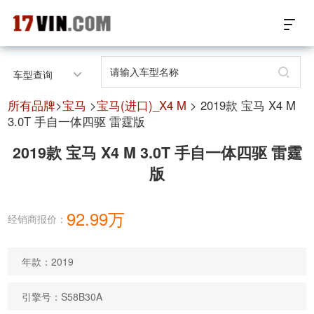
17VIN车架号查询首页
车型查询
汽配数据开放接口
所有品牌
>
宝马
>
宝马(进口)_X4 M
> 2019款 宝马 X4 M
3.0T 手自一体四驱 雷霆版
17位车架号查询
2019款 宝马 X4 M 3.0T 手自一体四驱 雷霆
版
汽配产品车型适配
汽配产品电子目录
92.99万
经销商报价：
微信群智能客服
年款：2019
个性化私人定制
引擎号：S58B30A
关于我们