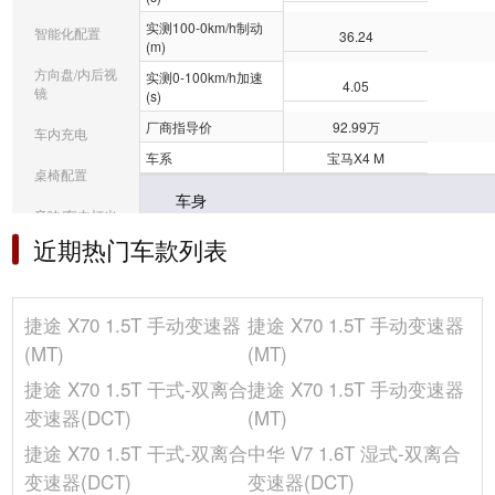
实测100-0km/h制动
智能化配置
36.24
(m)
方向盘/内后视
实测0-100km/h加速
4.05
镜
(s)
厂商指导价
92.99万
车内充电
车系
宝马X4 M
桌椅配置
车身
音响/车内灯光
车身结构
5门5座SUV跨界车
近期热门车款列表
冰箱/空调
高度(mm)
1633
选装包
长度(mm)
4760
捷途 X70 1.5T 手动变速器
捷途 X70 1.5T 手动变速器
宽度(mm)
1927
其它
(MT)
(MT)
车门数(个)
5
捷途 X70 1.5T 干式-双离合
捷途 X70 1.5T 手动变速器
轴距(mm)
2864
变速器(DCT)
(MT)
座位数(个)
5
捷途 X70 1.5T 干式-双离合
中华 V7 1.6T 湿式-双离合
前轮距(mm)
-
变速器(DCT)
变速器(DCT)
整备质量(kg)
-