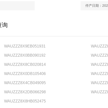
停产日期：2025
查询
WAUZZZ8X9EB051931
WAUZZZ8
WAUZZZ8X0BB090192
WAUZZZ8
WAUZZZ8X8CB020814
WAUZZZ
WAUZZZ8X0DB105406
WAUZZZ8
WAUZZZ8X4CB049095
WAUZZZ8
WAUZZZ8X2DB066298
WAUZZZ
WAUZZZ8X8HB052475