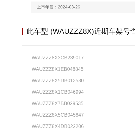
上市年份：2024-03-26
此车型 (WAUZZZ8X)近期车架号
WAUZZZ8X3CB239017
WAUZZZ8X1EB048845
WAUZZZ8X5DB013580
WAUZZZ8X1CB046994
WAUZZZ8X7BB029535
WAUZZZ8X5CB045847
WAUZZZ8X4DB022206