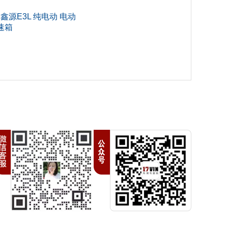
 鑫源E3L 纯电动 电动
速箱