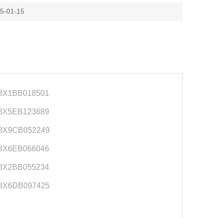
-01-15
X1BB018501
X5EB123689
8X9CB052249
X6EB066046
X2BB055234
8X6DB097425