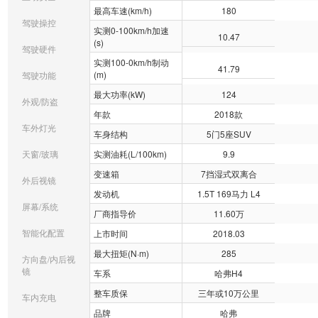
最高车速(km/h)
180
驾驶操控
实测0-100km/h加速
10.47
(s)
驾驶硬件
实测100-0km/h制动
41.79
(m)
驾驶功能
最大功率(kW)
124
外观/防盗
年款
2018款
车外灯光
车身结构
5门5座SUV
天窗/玻璃
实测油耗(L/100km)
9.9
变速箱
7挡湿式双离合
外后视镜
发动机
1.5T 169马力 L4
屏幕/系统
厂商指导价
11.60万
智能化配置
上市时间
2018.03
最大扭矩(N·m)
285
方向盘/内后视
镜
车系
哈弗H4
整车质保
三年或10万公里
车内充电
品牌
哈弗