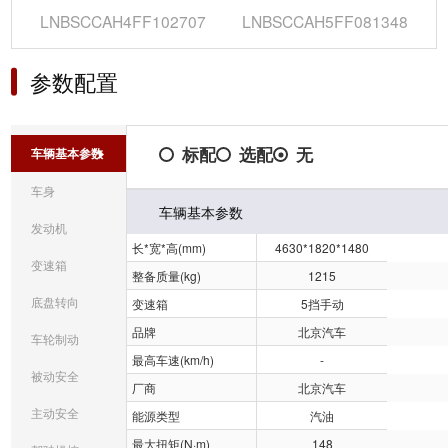
LNBSCCAH4FF102707
LNBSCCAH5FF081348
参数配置
标配
选配
无
车辆基本参数
车身
车辆基本参数
发动机
长*宽*高(mm)
4630*1820*1480
变速箱
整备质量(kg)
1215
底盘转向
变速箱
5挡手动
品牌
北京汽车
车轮制动
最高车速(km/h)
-
被动安全
厂商
北京汽车
主动安全
能源类型
汽油
最大扭矩(N·m)
148