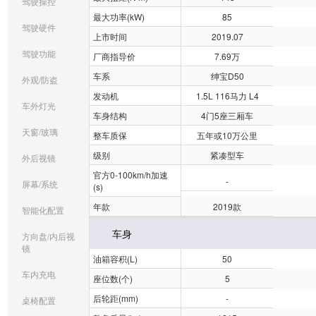
驾驶操控
最大功率(kW)
85
驾驶硬件
上市时间
2019.07
驾驶功能
厂商指导价
7.69万
车系
绅宝D50
外观/防盗
发动机
1.5L 116马力 L4
车外灯光
车身结构
4门5座三厢车
天窗/玻璃
整车质保
五年或10万公里
级别
紧凑型车
外后视镜
官方0-100km/h加速
-
屏幕/系统
(s)
年款
2019款
智能化配置
车身
方向盘/内后视
镜
油箱容积(L)
50
车内充电
座位数(个)
5
后轮距(mm)
-
桌椅配置