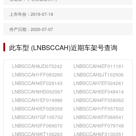
上市年份：2019-07-19
停产日期：2020-07-07
此车型 (LNBSCCAH)近期车架号查询
LNBSCCAH8JD075242
LNBSCCAH4EF011161
LNBSCCAH1FF083260
LNBSCCAH2JT102506
LNBSCCAH4EF029143
LNBSCCAH7EF024261
LNBSCCAH8HD052067
LNBSCCAH5EF048414
LNBSCCAH1EF014986
LNBSCCAH4FF058062
LNBSCCAH0EF028359
LNBSCCAH1FF057502
LNBSCCAH7GF105702
LNBSCCAH5FF069541
LNBSCCAH3FF069070
LNBSCCAH0FF079748
LNBSCCAH9KT106263
LNBSCCAH6F0130351