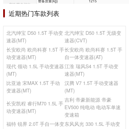
整备质量(kg)
1215
音响/车内灯光
高度(mm)
1480
近期热门车款列表
冰箱/空调
轴距(mm)
2670
前轮距(mm)
-
选装包
北汽绅宝 D50 1.5T 手动变
北汽绅宝 D50 1.5T 无级变
车身结构
4门5座三厢车
其它
速器(MT)
速器(CVT)
长度(mm)
4630
长安欧尚 欧尚科赛 1.5T 手
长安欧尚 欧尚科赛 1.5T 手
宽度(mm)
1820
动变速器(MT)
自一体变速器(AT)
车门数(个)
4
现代 领动 1.5L 手动变速器
江淮 瑞风S4 1.5T 手动变
发动机
(MT)
速器(MT)
气缸数(个)
4
比亚迪 宋MAX 1.5T 手动
汉腾 V7 1.5T 手动变速器
最大马力(Ps)
116
变速器(MT)
(MT)
最大扭矩转速(rpm)
-
吉利 帝豪新能源 帝豪
长安凯程 睿行M70 1.5L 手
排量(mL)
1499
EV500 纯电动 电动车单速
动变速器(MT)
缸盖材料
铝合金
变速箱
发动机型号
A151
福特 锐界 2.0T 手自一体变
东风风光 330 1.5L 手动变
进气形式
自然吸气