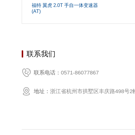
福特 翼虎 2.0T 手自一体变速器
(AT)
燃油标
缸盖材
环保标
燃料形
联系我们
进气形
0571-86077867
联系电话：
缸体材
气缸数(个
地址：
浙江省杭州市拱墅区丰庆路498号2幢
气缸排
每缸气门
发动机