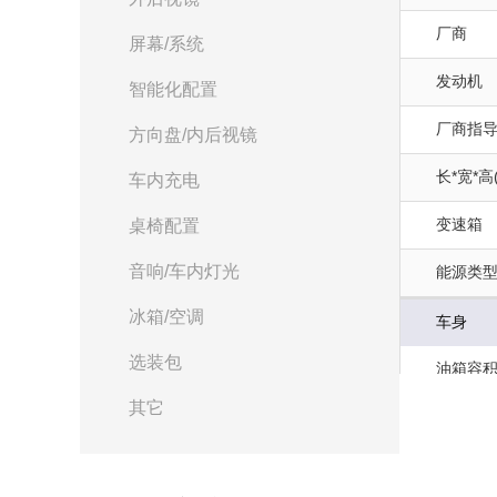
厂商
屏幕/系统
发动机
智能化配置
厂商指
方向盘/内后视镜
长*宽*高
车内充电
变速箱
桌椅配置
音响/车内灯光
能源类
冰箱/空调
车身
选装包
油箱容积(
其它
后轮距(m
车身结