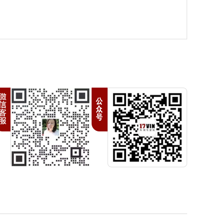
号
金
V
油
吸气
铁