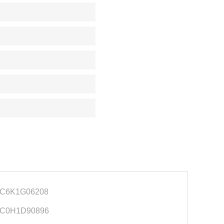
C6K1G06208
C0H1D90896