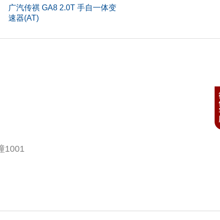
广汽传祺 GA8 2.0T 手自一体变
速器(AT)
号
92
料
铝合
准
国
式
汽
式
自然
料
铸
)
4
1001
列形式
L
数(个)
4
启停技术
●