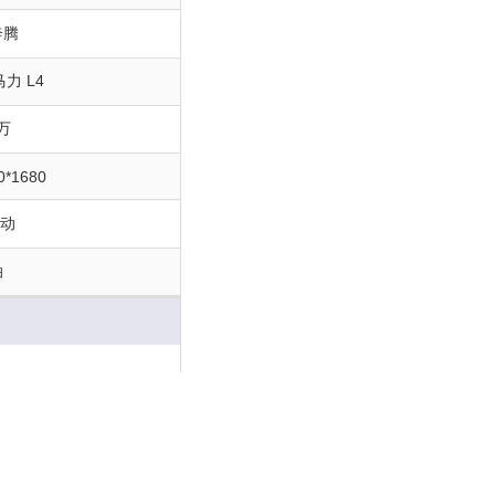
奔腾
4马力 L4
8万
0*1680
手动
油
5
SUV