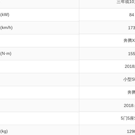
保
三年或1
kW)
84
km/h)
17
奔腾X
N·m)
15
201
小型S
奔
间
2018.
构
5门5座
kg)
129