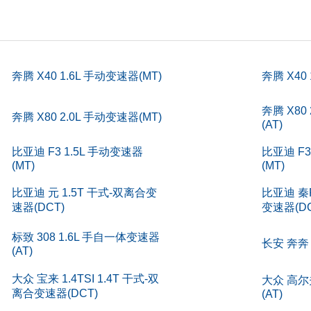
)
5
)
260
)
168
奔腾 X40 1.6L 手动变速器(MT)
奔腾 X40
kg)
129
奔腾 X80
奔腾 X80 2.0L 手动变速器(MT)
(AT)
)
178
比亚迪 F3 1.5L 手动变速器
比亚迪 F3
m)
153
(MT)
(MT)
)
5
比亚迪 元 1.5T 干式-双离合变
比亚迪 秦P
速器(DCT)
变速器(DC
)
431
标致 308 1.6L 手自一体变速器
长安 奔奔 
(AT)
式
大众 宝来 1.4TSI 1.4T 干式-双
多点
大众 高尔
离合变速器(DCT)
(AT)
速(rpm)
550