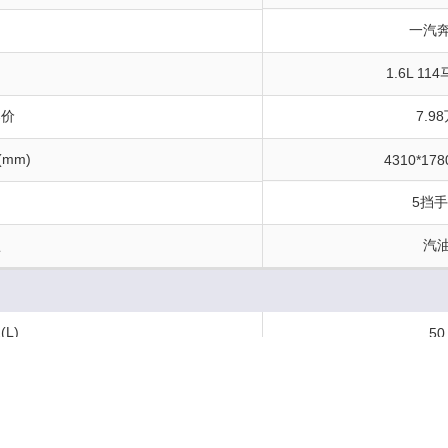
一汽
1.6L 11
导价
7.9
(mm)
4310*178
5挡
型
汽
L)
50
m)
153
构
5门5座