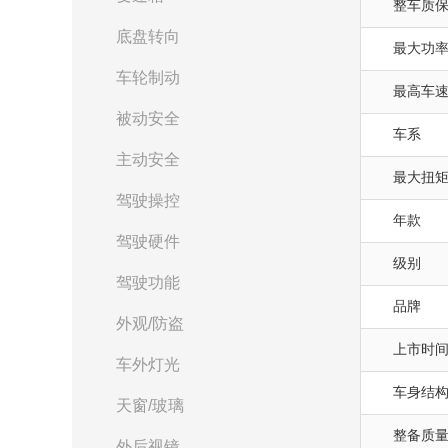
整车质
底盘转向
最大功率(
车轮制动
最高车速(
被动安全
车系
主动安全
最大扭矩(
驾驶操控
年款
驾驶硬件
级别
驾驶功能
品牌
外观/防盗
上市时
车外灯光
车身结
天窗/玻璃
整备质量(
外后视镜