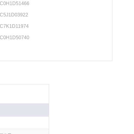
C0H1D51466
C5J1D03922
C7K1D11974
C0H1D50740