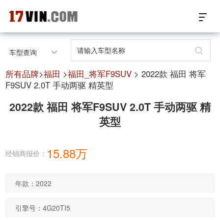
17VIN车架号查询首页
车型查询
汽配数据开放接口
所有品牌
>
福田
>
福田_将军F9SUV
> 2022款 福田 将军
F9SUV 2.0T 手动两驱 精英型
17位车架号查询
2022款 福田 将军F9SUV 2.0T 手动两驱 精
英型
汽配产品车型适配
汽配产品电子目录
15.88万
经销商报价：
微信群智能客服
年款：2022
个性化私人定制
引擎号：4G20TI5
关于我们