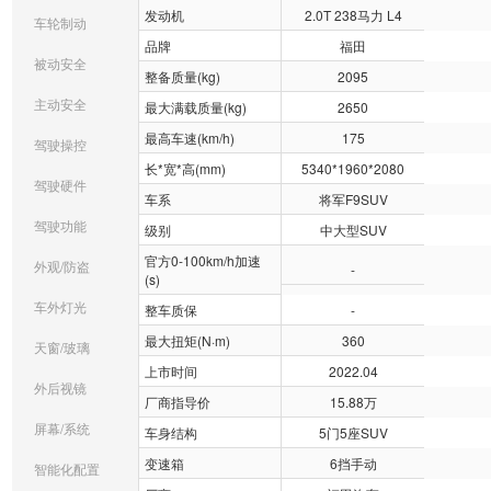
发动机
2.0T 238马力 L4
车轮制动
品牌
福田
被动安全
整备质量(kg)
2095
主动安全
最大满载质量(kg)
2650
最高车速(km/h)
175
驾驶操控
长*宽*高(mm)
5340*1960*2080
驾驶硬件
车系
将军F9SUV
驾驶功能
级别
中大型SUV
官方0-100km/h加速
外观/防盗
-
(s)
车外灯光
整车质保
-
最大扭矩(N·m)
360
天窗/玻璃
上市时间
2022.04
外后视镜
厂商指导价
15.88万
屏幕/系统
车身结构
5门5座SUV
变速箱
6挡手动
智能化配置