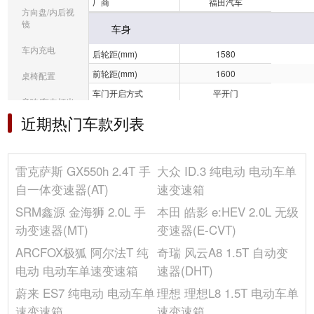
厂商
福田汽车
方向盘/内后视
镜
车身
车内充电
后轮距(mm)
1580
前轮距(mm)
1600
桌椅配置
车门开启方式
平开门
音响/车内灯光
轴距(mm)
3110
近期热门车款列表
冰箱/空调
宽度(mm)
1960
整备质量(kg)
2095
选装包
雷克萨斯 GX550h 2.4T 手
大众 ID.3 纯电动 电动车单
高度(mm)
2080
其它
自一体变速器(AT)
速变速箱
油箱容积(L)
-
SRM鑫源 金海狮 2.0L 手
本田 皓影 e:HEV 2.0L 无级
座位数(个)
5
动变速器(MT)
变速器(E-CVT)
长度(mm)
5340
ARCFOX极狐 阿尔法T 纯
奇瑞 风云A8 1.5T 自动变
车身结构
5门5座SUV
电动 电动车单速变速箱
速器(DHT)
车门数(个)
5
蔚来 ES7 纯电动 电动车单
理想 理想L8 1.5T 电动车单
发动机
速变速箱
速变速箱