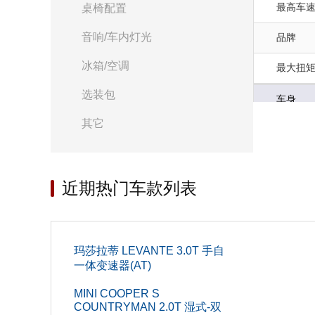
最高车速(
桌椅配置
音响/车内灯光
品牌
冰箱/空调
最大扭矩(
选装包
车身
其它
轴距(mm
前轮距(m
近期热门车款列表
油箱容积(
车身结
高度(mm
玛莎拉蒂 LEVANTE 3.0T 手自
一体变速器(AT)
宽度(mm
MINI COOPER S
COUNTRYMAN 2.0T 湿式-双
长度(mm