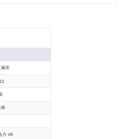
三厢车
11
车
拉蒂
0马力 V6