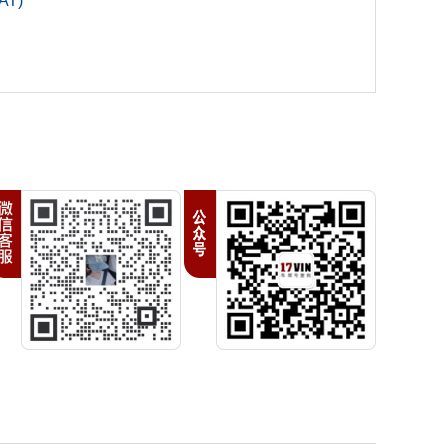
T)
0
7
金
C
5