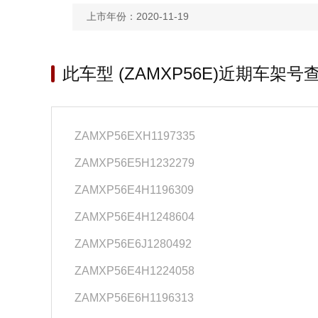
上市年份：2020-11-19
此车型 (ZAMXP56E)近期车架号
ZAMXP56EXH1197335
ZAMXP56E5H1232279
ZAMXP56E4H1196309
ZAMXP56E4H1248604
ZAMXP56E6J1280492
ZAMXP56E4H1224058
ZAMXP56E6H1196313