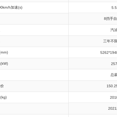
0km/h加速(s)
5.5
8挡手
型
汽
保
三年不
(mm)
5262*194
kW)
25
总
导价
150.
kg)
201
202