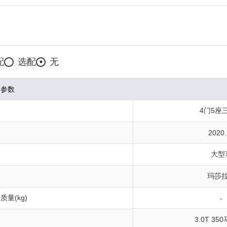
配
选配
无
本参数
构
4门5座
间
2020.
大型
玛莎
量(kg)
-
3.0T 35