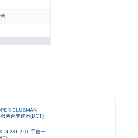
0
拉蒂
0
1
4
三厢车
1
OPER CLUBMAN
式-双离合变速器(DCT)
8
T4 28T 2.0T 手自一
2