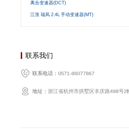
离合变速器(DCT)
车门数(个
江淮 瑞风 2.4L 手动变速器(MT)
座位数(个
整备质量(
后轮距(m
联系我们
发动机
气缸数(个
0571-86077867
联系电话：
缸盖材
地址：
浙江省杭州市拱墅区丰庆路498号2幢
气缸排
配气机
缸径(mm