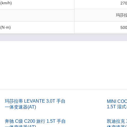
km/h)
27
玛莎
N·m)
50
)
317
m)
163
L)
80
构
4门5座
)
玛莎拉蒂 LEVANTE 3.0T 手自
148
MINI CO
1.5T 湿
一体变速器(AT)
)
194
奔驰 C级 C200 旅行 1.5T 手自
凯迪拉克 X
)
526