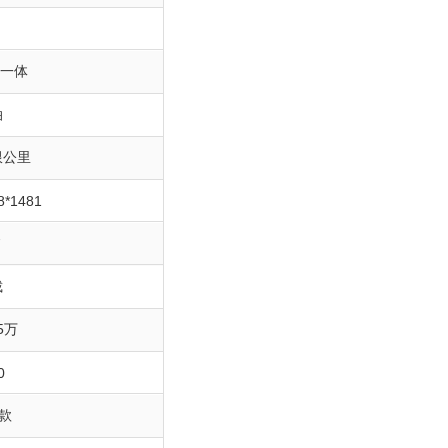
自一体
油
限公里
8*1481
7
裁
25万
0
1款