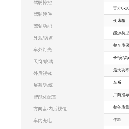
驾驶操控
官方0-10
驾驶硬件
变速箱
驾驶功能
能源类
外观/防盗
整车质
车外灯光
长*宽*高
天窗/玻璃
最大功率(
外后视镜
车系
屏幕/系统
厂商指
智能化配置
整备质量(
方向盘/内后视镜
年款
车内充电