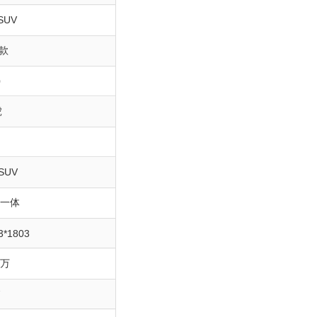
SUV
1款
0
虎
6
SUV
自一体
3*1803
8万
7