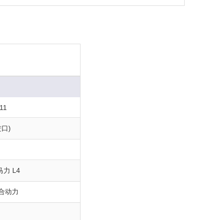
11
口)
0马力 L4
合动力