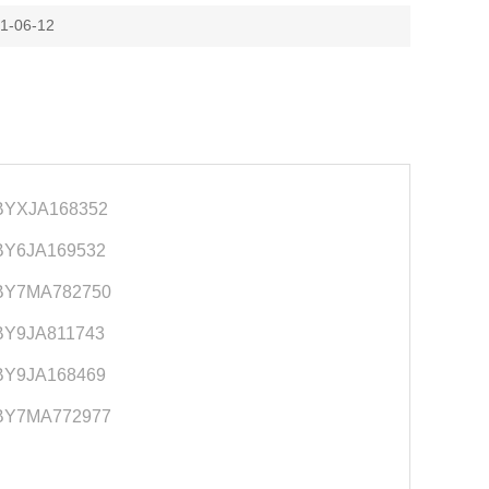
-06-12
YXJA168352
Y6JA169532
BY7MA782750
Y9JA811743
Y9JA168469
BY7MA772977