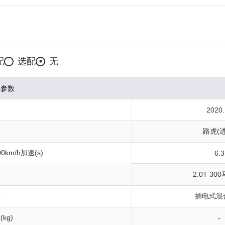
配
选配
无
本参数
间
2020.
路虎(进
0km/h加速(s)
6.3
2.0T 30
型
插电式混
kg)
-