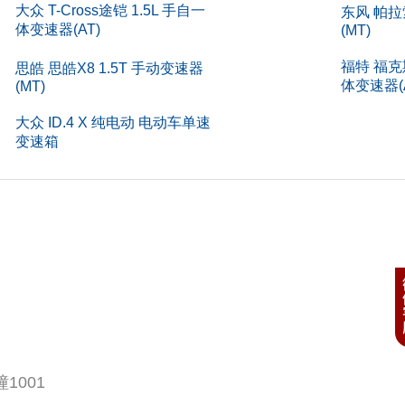
大众 T-Cross途铠 1.5L 手自一
东风 帕拉
体变速器(AT)
(MT)
)
5
福特 福克斯
思皓 思皓X8 1.5T 手动变速器
构
5门5座
体变速器(A
(MT)
)
292
大众 ID.4 X 纯电动 电动车单速
变速箱
)
207
L)
90
速(rpm)
-
型号
PT2
料
铝合
1001
号
95