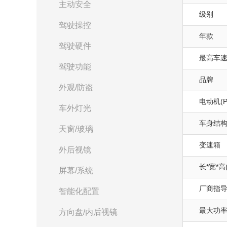
主动安全
级别
驾驶操控
年款
驾驶硬件
最高车速(
驾驶功能
品牌
外观/防盗
电动机(P
车外灯光
车身结
天窗/玻璃
变速箱
外后视镜
长*宽*高
屏幕/系统
厂商指
智能化配置
最大功率(
方向盘/内后视镜