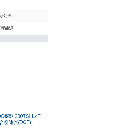
0
0万公里
版新能源
6
门
3
C探歌 280TSI 1.4T
9
合变速器(DCT)
3