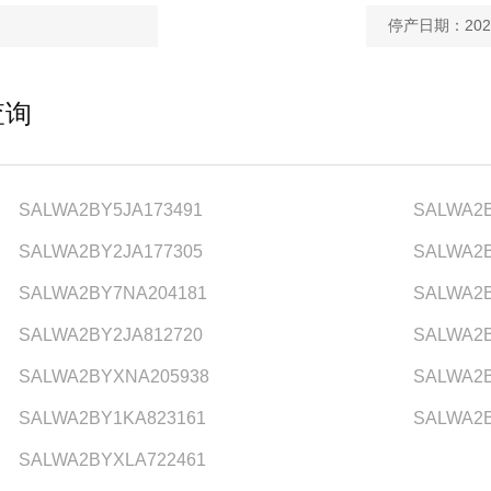
停产日期：2021
查询
SALWA2BY5JA173491
SALWA2B
SALWA2BY2JA177305
SALWA2B
SALWA2BY7NA204181
SALWA2
SALWA2BY2JA812720
SALWA2B
SALWA2BYXNA205938
SALWA2B
SALWA2BY1KA823161
SALWA2
SALWA2BYXLA722461