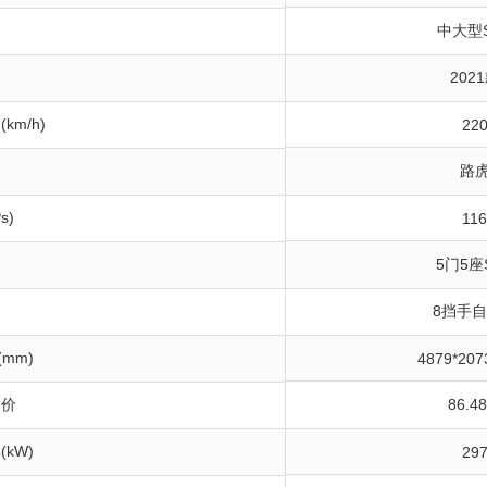
中大型
202
km/h)
22
路
s)
11
构
5门5座
8挡手
(mm)
4879*207
导价
86.4
kW)
29