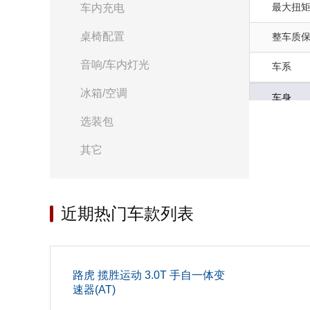
最大扭矩(
车内充电
桌椅配置
整车质
音响/车内灯光
车系
冰箱/空调
车身
选装包
座位数(个
其它
后轮距(m
车门开
近期热门车款列表
高度(mm
整备质量(
路虎 揽胜运动 3.0T 手自一体变
长度(mm
速器(AT)
前轮距(m