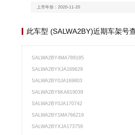
上市年份：2020-11-20
此车型 (SALWA2BY)近期车架号
SALWA2BY4MA789185
SALWA2BYXJA169629
SALWA2BY0JA169803
SALWA2BY6KA819039
SALWA2BY0JA170742
SALWA2BY1MA766219
SALWA2BYXJA173759