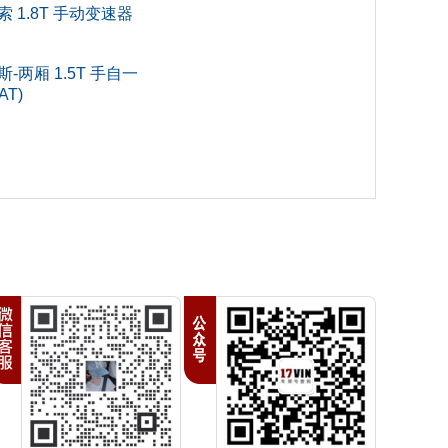
索 1.8T 手动变速器
-两厢 1.5T 手自一
SUV
T)
3
3
04
金
号