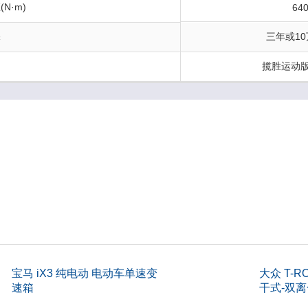
N·m)
64
保
三年或1
揽胜运动
)
5
m)
168
启方式
平开
)
180
kg)
-
宝马 iX3 纯电动 电动车单速变
大众 T-RO
)
487
速箱
干式-双离
m)
169