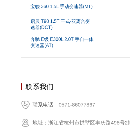
宝骏 360 1.5L 手动变速器(MT)
车门数(个
启辰 T90 1.5T 干式-双离合变
车身结
速器(DCT)
轴距(mm
奔驰 E级 E300L 2.0T 手自一体
变速器(AT)
宽度(mm
油箱容积(
发动机
联系我们
最大功率转
发动机
0571-86077867
联系电话：
缸盖材
地址：
浙江省杭州市拱墅区丰庆路498号2幢
燃油标