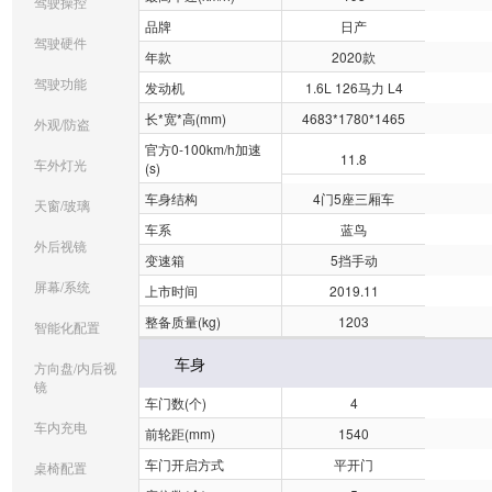
驾驶操控
品牌
日产
驾驶硬件
年款
2020款
驾驶功能
发动机
1.6L 126马力 L4
长*宽*高(mm)
4683*1780*1465
外观/防盗
官方0-100km/h加速
11.8
车外灯光
(s)
车身结构
4门5座三厢车
天窗/玻璃
车系
蓝鸟
外后视镜
变速箱
5挡手动
屏幕/系统
上市时间
2019.11
整备质量(kg)
1203
智能化配置
车身
方向盘/内后视
镜
车门数(个)
4
车内充电
前轮距(mm)
1540
车门开启方式
平开门
桌椅配置