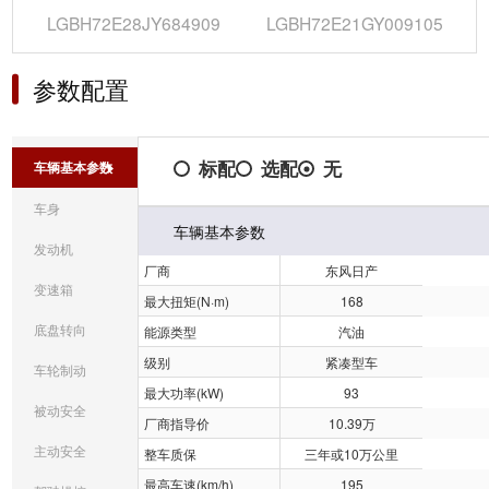
LGBH72E28JY684909
LGBH72E21GY009105
参数配置
标配
选配
无
车辆基本参数
车身
车辆基本参数
发动机
厂商
东风日产
变速箱
最大扭矩(N·m)
168
底盘转向
能源类型
汽油
级别
紧凑型车
车轮制动
最大功率(kW)
93
被动安全
厂商指导价
10.39万
主动安全
整车质保
三年或10万公里
最高车速(km/h)
195