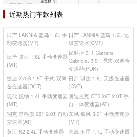
座位数(个)
5
音响/车内灯光
长度(mm)
4683
近期热门车款列表
冰箱/空调
车身结构
4门5座三厢车
轴距(mm)
2700
选装包
日产 LANNIA 蓝鸟 1.6L 手
日产 LANNIA 蓝鸟 1.6L 无
后轮距(mm)
1540
其它
动变速器(MT)
级变速器(CVT)
高度(mm)
1465
保时捷 911 Carrera
油箱容积(L)
50
日产 骐达 1.6L 手动变速器
Cabriolet 3.0T 湿式-双离合
整备质量(kg)
1203
(MT)
变速器(PDK)
宽度(mm)
1780
捷途 X70S 1.5T 干式-双离
日产 骐达 1.6L 无级变速器
发动机
合变速器(DCT)
(CVT)
最大功率转速(rpm)
5600
现代 悦纳 1.4L 手动变速器
凯迪拉克 CT5 28T 2.0T 手
气缸数(个)
4
(MT)
自一体变速器(AT)
压缩比
9.8
别克 昂科旗 28T 2.0T 自动
东风 御风 3.0T 手动变速器
缸盖材料
铝合金
变速器(AT)
(MT)
发动机启停技术
-
黄海 N2 2.4L 手动变速器
永源 五星 1.1L 手动变速器
排量(mL)
1598