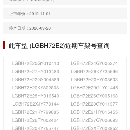
上市年份：2019-11-01
停产日期：2020-09-28
此车型 (LGBH72E2)近期车架号查询
LGBH72E20GY010410
LGBH72E24GY005274
LGBH72E27HY013483
LGBH72E29KY725596
LGBH72E22GY004589
LGBH72E20FY003603
LGBH72E20KY802808
LGBH72E29G1Y01446
LGBH72E28HY016540
LGBH72E26GY005163
LGBH72E2XJY778144
LGBH72E20GY011377
LGBH72E21KY799885
LGBH72E21HY015455
LGBH72E26FY002424
LGBH72E27GY006693
LGBH72E20KY755747
LGBH72E2XFY003852