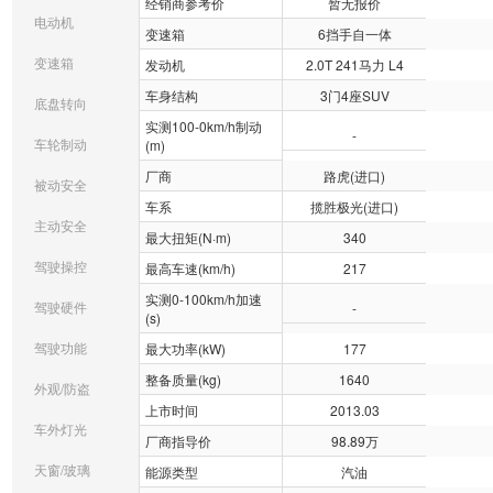
经销商参考价
暂无报价
电动机
变速箱
6挡手自一体
变速箱
发动机
2.0T 241马力 L4
车身结构
3门4座SUV
底盘转向
实测100-0km/h制动
-
车轮制动
(m)
厂商
路虎(进口)
被动安全
车系
揽胜极光(进口)
主动安全
最大扭矩(N·m)
340
驾驶操控
最高车速(km/h)
217
实测0-100km/h加速
驾驶硬件
-
(s)
驾驶功能
最大功率(kW)
177
整备质量(kg)
1640
外观/防盗
上市时间
2013.03
车外灯光
厂商指导价
98.89万
天窗/玻璃
能源类型
汽油