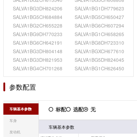
SALVA1BG3DH824206
SALVA1BG1DH779623
SALVA1BG5CH684884
SALVA1BG5CH650427
SALVA1BG2CH655228
SALVA1BG6CH607294
SALVA1BG9DH770233
SALVA1BG1CH658265
SALVA1BG6CH642191
SALVA1BG8DH723310
SALVA1BG3DH804148
SALVA1BGXCH677610
SALVA1BG3DH821953
SALVA1BG5DH824045
SALVA1BG4CH701268
SALVA1BG1CH626450
参数配置
标配
选配
无
车辆基本参数
车身
车辆基本参数
发动机