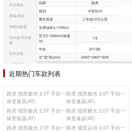
品牌
路虎
外后视镜
级别
中型SUV
屏幕/系统
整车质保
三年或10万公里
智能化配置
实测油耗(L/100km)
-
官方0-100km/h加速
方向盘/内后视
7.6
(s)
镜
年款
2013款
车内充电
长*宽*高(mm)
4355*1965*1605
桌椅配置
车身
近期热门车款列表
音响/车内灯光
最小离地间隙(mm)
212
冰箱/空调
前轮距(mm)
-
路虎 揽胜极光 2.0T 手自一
路虎 揽胜极光 2.0T 手自一
车门数(个)
3
其它
体变速器(AT)
体变速器(AT)
行李厢容积(L)
550-1350
路虎 揽胜极光 2.0T 手自一
路虎 揽胜极光 2.0T 手自一
车身结构
3门4座SUV
体变速器(AT)
体变速器(AT)
座位数(个)
4
路虎 揽胜极光 2.0T 手自一
路虎 揽胜运动 3.0T 手自一
后轮距(mm)
-