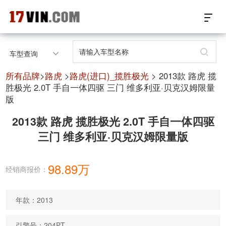
17VIN车架号查询首页
车型查询
汽配数据开放接口
所有品牌
>
路虎
>
路虎(进口)_揽胜极光
> 2013款 路虎 揽
胜极光 2.0T 手自一体四驱 三门 维多利亚·贝克汉姆限量
版
17位车架号查询
2013款 路虎 揽胜极光 2.0T 手自一体四驱
汽配产品车型适配
三门 维多利亚·贝克汉姆限量版
汽配产品电子目录
98.89万
经销商报价：
微信群智能客服
个性化私人定制
年款：2013
关于我们
引擎号：204PT