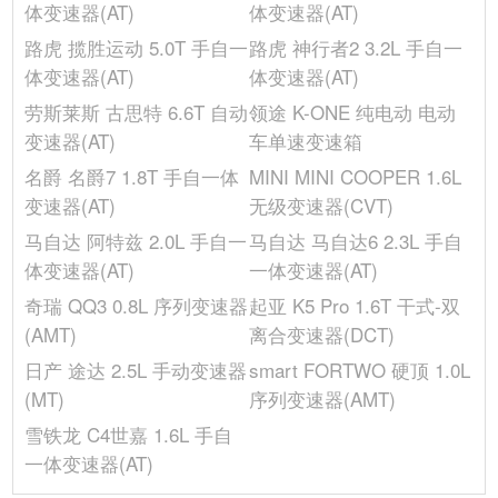
体变速器(AT)
体变速器(AT)
高度(mm)
1605
路虎 揽胜运动 5.0T 手自一
路虎 神行者2 3.2L 手自一
整备质量(kg)
1640
体变速器(AT)
体变速器(AT)
轴距(mm)
2660
劳斯莱斯 古思特 6.6T 自动
领途 K-ONE 纯电动 电动
油箱容积(L)
70
变速器(AT)
车单速变速箱
宽度(mm)
1965
名爵 名爵7 1.8T 手自一体
MINI MINI COOPER 1.6L
长度(mm)
4355
变速器(AT)
无级变速器(CVT)
发动机
马自达 阿特兹 2.0L 手自一
马自达 马自达6 2.3L 手自
缸体材料
铝合金
体变速器(AT)
一体变速器(AT)
排量(mL)
1999
奇瑞 QQ3 0.8L 序列变速器
起亚 K5 Pro 1.6T 干式-双
排量(L)
2.0
(AMT)
离合变速器(DCT)
供油方式
直喷
日产 途达 2.5L 手动变速器
smart FORTWO 硬顶 1.0L
发动机启停技术
-
(MT)
序列变速器(AMT)
燃油标号
95号
雪铁龙 C4世嘉 1.6L 手自
最大马力(Ps)
241
一体变速器(AT)
缸径(mm)
87.5