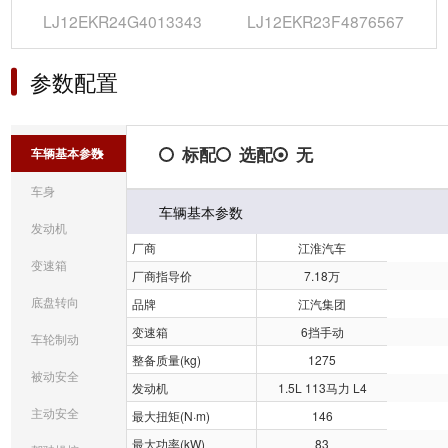
LJ12EKR24G4013343
LJ12EKR23F4876567
参数配置
标配
选配
无
车辆基本参数
车身
车辆基本参数
发动机
厂商
江淮汽车
变速箱
厂商指导价
7.18万
底盘转向
品牌
江汽集团
变速箱
6挡手动
车轮制动
整备质量(kg)
1275
被动安全
发动机
1.5L 113马力 L4
主动安全
最大扭矩(N·m)
146
最大功率(kW)
83