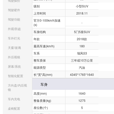
驾驶操控
级别
小型SUV
驾驶硬件
上市时间
2018.11
驾驶功能
官方0-100km/h加速
-
(s)
外观/防盗
车身结构
5门5座SUV
车外灯光
年款
2018款
最高车速(km/h)
180
天窗/玻璃
车系
瑞风S3
外后视镜
整车质保
三年或10万公里
屏幕/系统
能源类型
汽油
长*宽*高(mm)
4345*1765*1640
智能化配置
车身
方向盘/内后视
镜
高度(mm)
1640
车内充电
整备质量(kg)
1275
座位数(个)
5
桌椅配置