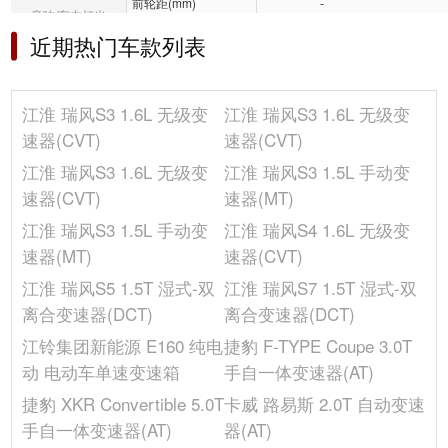
前轮距(mm)
-
音响/车内灯光
车门数(个)
5
近期热门车款列表
冰箱/空调
车身结构
5门5座SUV
轴距(mm)
2560
其它
江淮 瑞风S3 1.6L 无级变
江淮 瑞风S3 1.6L 无级变
长度(mm)
4345
速器(CVT)
速器(CVT)
后轮距(mm)
-
江淮 瑞风S3 1.6L 无级变
江淮 瑞风S3 1.5L 手动变
油箱容积(L)
45
速器(CVT)
速器(MT)
宽度(mm)
1765
江淮 瑞风S3 1.5L 手动变
江淮 瑞风S4 1.6L 无级变
发动机
速器(MT)
速器(CVT)
供油方式
多点电喷
江淮 瑞风S5 1.5T 湿式-双
江淮 瑞风S7 1.5T 湿式-双
缸体材料
铝合金
离合变速器(DCT)
离合变速器(DCT)
发动机启停技术
-
江铃集团新能源 E160 纯电
捷豹 F-TYPE Coupe 3.0T
气缸排列形式
L
动 电动车单速变速箱
手自一体变速器(AT)
排量(mL)
1499
捷豹 XKR Convertible 5.0T
卡威 路易斯 2.0T 自动变速
环保标准
国V
手自一体变速器(AT)
器(AT)
进气形式
自然吸气