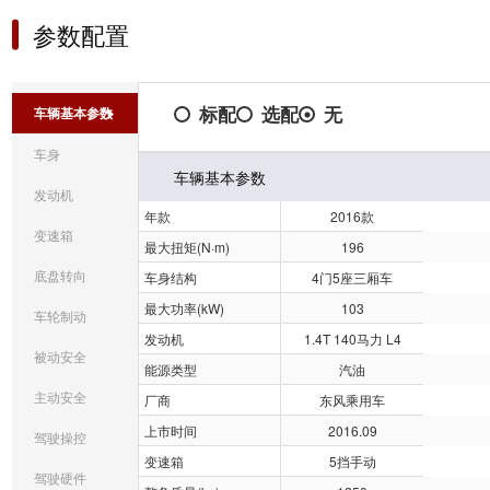
参数配置
标配
选配
无
车辆基本参数
车身
车辆基本参数
发动机
年款
2016款
变速箱
最大扭矩(N·m)
196
底盘转向
车身结构
4门5座三厢车
最大功率(kW)
103
车轮制动
发动机
1.4T 140马力 L4
被动安全
能源类型
汽油
主动安全
厂商
东风乘用车
上市时间
2016.09
驾驶操控
变速箱
5挡手动
驾驶硬件