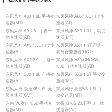
冰箱/空调
整备质量(kg)
1250
轴距(mm)
2700
选装包
东风风神 A60 1.6L 手动变
东风风神 A60 1.6L 自动变
高度(mm)
1515
其它
速器(MT)
速器(AT)
座位数(个)
5
东风风神 A9 1.8T 手自一
东风风神 AX3 1.0T 手动变
车门数(个)
4
体变速器(AT)
速器(MT)
前轮距(mm)
-
东风风神 AX3 1.5L 自动变
东风风神 AX4 1.4T 湿式-
发动机
速器(AT)
双离合变速器(DCT)
环保标准
国V+OBD
东风风神 AX7 2.0L 手自一
东风风神 H30 CROSS
最大功率转速(rpm)
5500
体变速器(AT)
1.6L 自动变速器(AT)
燃料形式
汽油
东风风神 S30 1.6L 自动变
东风风行 SX6 1.5T 手动变
气缸排列形式
L
速器(AT)
速器(MT)
气缸数(个)
4
东风风行 景逸X5 1.6L 无
东风风行 菱智V3 1.5L 手
排量(L)
1.4
级变速器(CVT)
动变速器(MT)
进气形式
涡轮增压
东南 V6菱仕 1.5L 手动变
大乘 G70S 2.0T 手自一体
缸盖材料
铝合金
速器(MT)
变速器(AT)
最大扭矩转速(rpm)
1800-4500