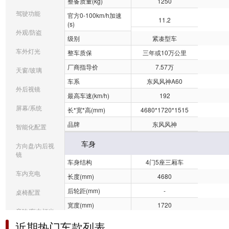
整备质量(kg)
1250
驾驶功能
官方0-100km/h加速
11.2
(s)
外观/防盗
级别
紧凑型车
车外灯光
整车质保
三年或10万公里
厂商指导价
7.57万
天窗/玻璃
车系
东风风神A60
外后视镜
最高车速(km/h)
192
屏幕/系统
长*宽*高(mm)
4680*1720*1515
品牌
东风风神
智能化配置
车身
方向盘/内后视
镜
车身结构
4门5座三厢车
车内充电
长度(mm)
4680
后轮距(mm)
-
桌椅配置
宽度(mm)
1720
音响/车内灯光
油箱容积(L)
51
近期热门车款列表