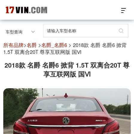
17VIN车架号查询首页
车型查询
汽配数据开放接口
所有品牌
>
名爵
>
名爵_名爵6
> 2018款 名爵 名爵6 掀背
1.5T 双离合20T 尊享互联网版 国Ⅵ
17位车架号查询
2018款 名爵 名爵6 掀背 1.5T 双离合20T 尊
享互联网版 国Ⅵ
汽配产品车型适配
汽配产品电子目录
微信群智能客服
个性化私人定制
关于我们