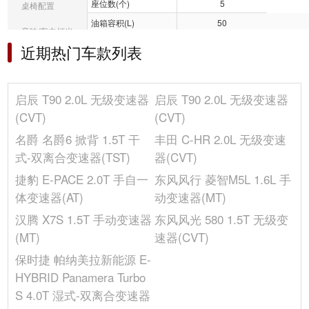
座位数(个)
5
桌椅配置
油箱容积(L)
50
音响/车内灯光
前轮距(mm)
-
近期热门车款列表
冰箱/空调
宽度(mm)
1848
长度(mm)
4695
选装包
启辰 T90 2.0L 无级变速器
启辰 T90 2.0L 无级变速器
轴距(mm)
2715
其它
(CVT)
(CVT)
高度(mm)
1462
名爵 名爵6 掀背 1.5T 干
丰田 C-HR 2.0L 无级变速
后轮距(mm)
-
式-双离合变速器(TST)
器(CVT)
车身结构
5门5座掀背车
捷豹 E-PACE 2.0T 手自一
东风风行 菱智M5L 1.6L 手
发动机
体变速器(AT)
动变速器(MT)
燃料形式
汽油
汉腾 X7S 1.5T 手动变速器
东风风光 580 1.5T 无级变
缸盖材料
铝合金
(MT)
速器(CVT)
最大扭矩转速(rpm)
1700-4300
保时捷 帕纳美拉新能源 E-
进气形式
涡轮增压
HYBRID Panamera Turbo
发动机型号
15E4E
S 4.0T 湿式-双离合变速器
最大马力(Ps)
169