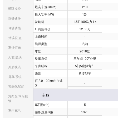
最高车速(km/h)
210
驾驶操控
最大功率(kW)
124
驾驶硬件
发动机
1.5T 169马力 L4
驾驶功能
厂商指导价
12.58万
上市时间
-
外观/防盗
能源类型
汽油
车外灯光
年款
2018款
天窗/玻璃
整车质保
三年或10万公里
车身结构
5门5座掀背车
外后视镜
级别
紧凑型车
屏幕/系统
官方0-100km/h加速
-
(s)
智能化配置
车身
方向盘/内后视
镜
车门数(个)
5
车内充电
整备质量(kg)
1320