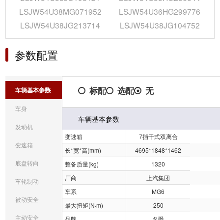
LSJW54U38MG071952
LSJW54U36HG299776
LSJW54U38JG213714
LSJW54U38JG104752
参数配置
标配
选配
无
车辆基本参数
车身
车辆基本参数
发动机
变速箱
7挡干式双离合
变速箱
长*宽*高(mm)
4695*1848*1462
底盘转向
整备质量(kg)
1320
厂商
上汽集团
车轮制动
车系
MG6
被动安全
最大扭矩(N·m)
250
主动安全
品牌
名爵