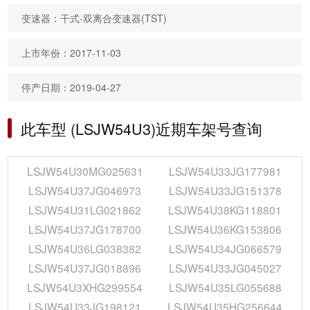
变速器：干式-双离合变速器(TST)
上市年份：2017-11-03
停产日期：2019-04-27
此车型 (LSJW54U3)近期车架号查询
LSJW54U30MG025631
LSJW54U33JG177981
LSJW54U37JG046973
LSJW54U33JG151378
LSJW54U31LG021862
LSJW54U38KG118801
LSJW54U37JG178700
LSJW54U36KG153806
LSJW54U36LG038382
LSJW54U34JG066579
LSJW54U37JG018896
LSJW54U33JG045027
LSJW54U3XHG299554
LSJW54U35LG055688
LSJW54U33JG198121
LSJW54U35HG256644