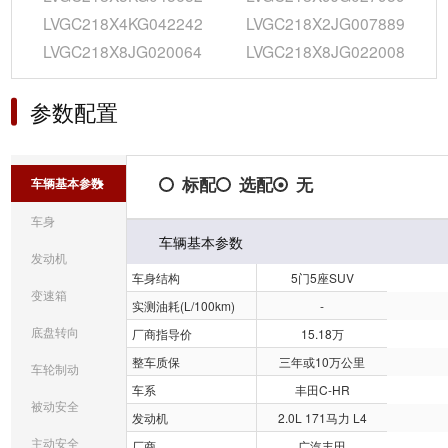
LVGC218X4KG042242
LVGC218X2JG007889
LVGC218X8JG020064
LVGC218X8JG022008
参数配置
标配
选配
无
车辆基本参数
车身
车辆基本参数
发动机
车身结构
5门5座SUV
变速箱
实测油耗(L/100km)
-
底盘转向
厂商指导价
15.18万
整车质保
三年或10万公里
车轮制动
车系
丰田C-HR
被动安全
发动机
2.0L 171马力 L4
主动安全
厂商
广汽丰田