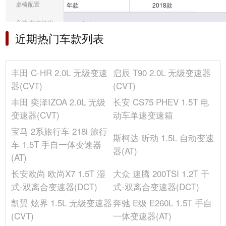
桌椅配置
年款
2018款
音响/车内灯光
车身
近期热门车款列表
冰箱/空调
高度(mm)
1565
前轮距(mm)
1550
选装包
车身结构
5门5座SUV
丰田 C-HR 2.0L 无级变速
启辰 T90 2.0L 无级变速器
其它
器(CVT)
(CVT)
座位数(个)
5
整备质量(kg)
1505
丰田 奕泽IZOA 2.0L 无级
长安 CS75 PHEV 1.5T 电
后轮距(mm)
1550
变速器(CVT)
动车单速变速箱
轴距(mm)
2640
宝马 2系旅行车 218i 旅行
斯柯达 昕动 1.5L 自动变速
长度(mm)
4405
车 1.5T 手自一体变速器
器(AT)
车门数(个)
5
(AT)
油箱容积(L)
50
长安欧尚 欧尚X7 1.5T 湿
大众 速腾 200TSI 1.2T 干
宽度(mm)
1795
式-双离合变速器(DCT)
式-双离合变速器(DCT)
凯翼 炫界 1.5L 无级变速器
奔驰 E级 E260L 1.5T 手自
发动机
(CVT)
一体变速器(AT)
排量(mL)
1987