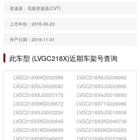
变速器：无级变速器(CVT)
上市年份：2018-06-23
停产日期：2019-11-01
此车型 (LVGC218X)近期车架号查询
LVGC218X6KG032988
LVGC218X8JG008982
LVGC218X5JG026582
LVGC218X0JG023685
LVGC218XXJG023175
LVGC218X4JG018893
LVGC218X9KG038672
LVGC218X71G026986
LVGC218X5JG002234
LVGC218X0JG019958
LVGC218XXKG030645
LVGC218X2KG049738
LVGC218X1KG048659
LVGC218X2KG030283
LVGC218X5KG045652
LVGC218X9JG027959