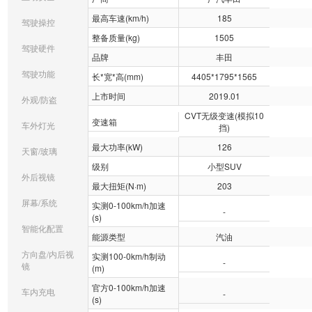
最高车速(km/h)
185
驾驶操控
整备质量(kg)
1505
驾驶硬件
品牌
丰田
驾驶功能
长*宽*高(mm)
4405*1795*1565
上市时间
2019.01
外观/防盗
CVT无级变速(模拟10
变速箱
车外灯光
挡)
最大功率(kW)
126
天窗/玻璃
级别
小型SUV
外后视镜
最大扭矩(N·m)
203
屏幕/系统
实测0-100km/h加速
-
(s)
智能化配置
能源类型
汽油
方向盘/内后视
实测100-0km/h制动
-
镜
(m)
官方0-100km/h加速
车内充电
-
(s)