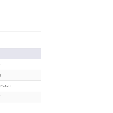
车
油
0*2420
客
0