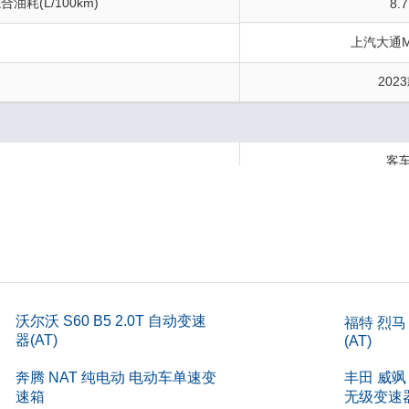
油耗(L/100km)
8.7
上汽大通M
202
构
客
)
6/7
)
242
)
336
m)
173
沃尔沃 S60 B5 2.0T 自动变速
福特 烈马
器(AT)
(AT)
(mm)
-
奔腾 NAT 纯电动 电动车单速变
丰田 威飒
)
速箱
无级变速器(
203