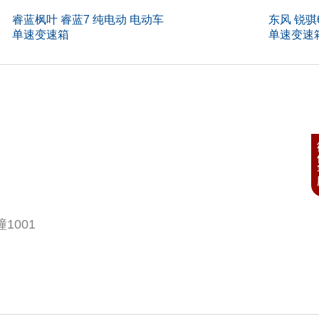
睿蓝枫叶 睿蓝7 纯电动 电动车
东风 锐骐
)
5
单速变速箱
单速变速
间隙(mm)
-
)
536
门开启方式
-
kg)
-
L)
80
m)
175
1001
量(kg)
-
Ps)
15