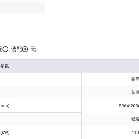
配
选配
无
本参数
构
客
型
柴
(mm)
5364*203
轻
kW)
11