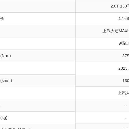
2.0T 15
导价
17.6
上汽大通MAXU
9挡
N·m)
37
间
2023.
km/h)
16
上汽
保
-
kg)
-