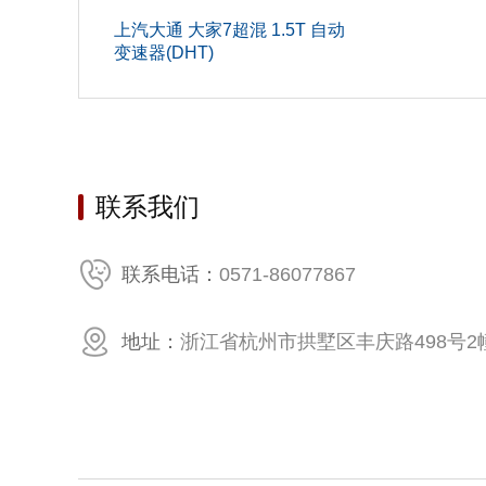
上汽大通 大家7超混 1.5T 自动
车门数(个
变速器(DHT)
最小离地
长度(mm
后排车
联系我们
整备质量(
油箱容积(
0571-86077867
联系电话：
后轮距(m
地址：
浙江省杭州市拱墅区丰庆路498号2幢
最大载重质
发动机
最大马力(