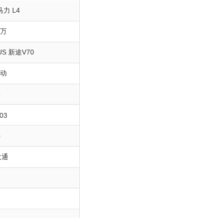
0马力 L4
8万
S 新途V70
自动
5
03
0
大通