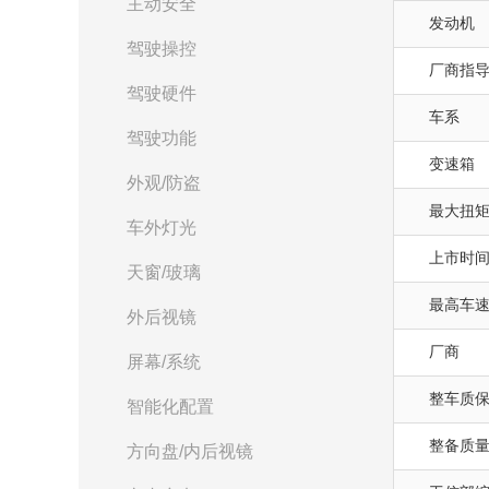
主动安全
发动机
驾驶操控
厂商指
驾驶硬件
车系
驾驶功能
变速箱
外观/防盗
最大扭矩(
车外灯光
上市时
天窗/玻璃
最高车速(
外后视镜
厂商
屏幕/系统
整车质
智能化配置
整备质量(
方向盘/内后视镜