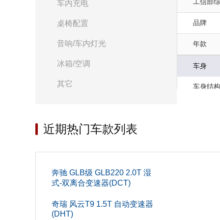
工信部综合
车内充电
品牌
桌椅配置
音响/车内灯光
年款
冰箱/空调
车身
其它
车身结
座位数(个
近期热门车款列表
高度(mm
轴距(mm
前轮距(m
奔驰 GLB级 GLB220 2.0T 湿
式-双离合变速器(DCT)
货箱尺寸
奇瑞 风云T9 1.5T 自动变速器
宽度(mm
(DHT)