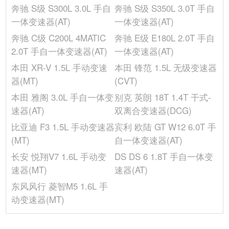
奔驰 S级 S300L 3.0L 手自
奔驰 S级 S350L 3.0T 手自
轴距(mm)
2915
一体变速器(AT)
一体变速器(AT)
长度(mm)
4788
奔驰 C级 C200L 4MATIC
奔驰 E级 E180L 2.0T 手自
前轮距(mm)
1644
2.0T 手自一体变速器(AT)
一体变速器(AT)
发动机
本田 XR-V 1.5L 手动变速
本田 锋范 1.5L 无级变速器
缸体材料
铝合金
器(MT)
(CVT)
气缸数(个)
8
本田 雅阁 3.0L 手自一体变
别克 英朗 18T 1.4T 干式-
进气形式
自然吸气
速器(AT)
双离合变速器(DCG)
最大马力(Ps)
388
比亚迪 F3 1.5L 手动变速器
宾利 欧陆 GT W12 6.0T 手
排量(L)
5.5
(MT)
自一体变速器(AT)
最大扭矩转速(rpm)
2800-4800
长安 悦翔V7 1.6L 手动变
DS DS 6 1.8T 手自一体变
最大功率转速(rpm)
6000
速器(MT)
速器(AT)
缸径(mm)
98
东风风行 菱智M5 1.6L 手
燃油标号
95号
动变速器(MT)
发动机型号
-
行程(mm)
90.5