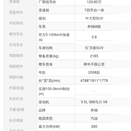
变速箱
厂商指导价
129.80万
变速箱
7挡手自一体
底盘转向
级别
中大型SUV
车轮制动
车系
奔驰M级
被动安全
官方0-100km/h加速
5.8
(s)
主动安全
车身结构
5门5座SUV
驾驶操控
整备质量(kg)
2185
整车质保
两年不限公里
驾驶硬件
年款
2008款
驾驶功能
长*宽*高(mm)
4788*1911*1779
外观/防盗
实测100-0km/h制动
-
(m)
车外灯光
发动机
5.5L 388马力 V8
天窗/玻璃
品牌
奔驰
能源类型
汽油
外后视镜
最大功率(kW)
285
屏幕/系统