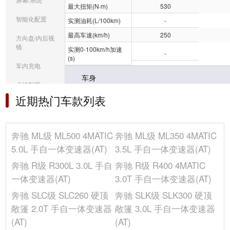
最大扭矩(N·m)
530
智能化配置
实测油耗(L/100km)
-
最高车速(km/h)
250
方向盘/内后视
镜
实测0-100km/h加速
-
(s)
车内充电
车身
桌椅配置
座位数(个)
5
近期热门车款列表
音响/车内灯光
最小离地间隙(mm)
291
冰箱/空调
宽度(mm)
1911
奔驰 ML级 ML500 4MATIC
奔驰 ML级 ML350 4MATIC
行李厢容积(L)
833-2050
选装包
5.0L 手自一体变速器(AT)
3.5L 手自一体变速器(AT)
车身结构
5门5座SUV
其它
奔驰 R级 R300L 3.0L 手自
奔驰 R级 R400 4MATIC
整备质量(kg)
2185
一体变速器(AT)
3.0T 手自一体变速器(AT)
高度(mm)
1779
奔驰 SLC级 SLC260 硬顶
奔驰 SLK级 SLK300 硬顶
后轮距(mm)
1647
敞篷 2.0T 手自一体变速器
敞篷 3.0L 手自一体变速器
车门数(个)
5
(AT)
(AT)
油箱容积(L)
95