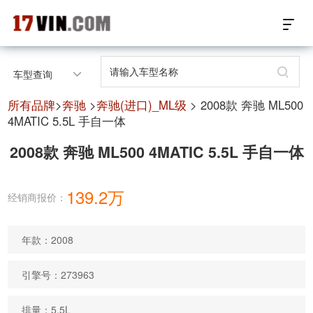
17VIN车架号查询首页
车型查询
汽配数据开放接口
所有品牌
>
奔驰
>
奔驰(进口)_ML级
> 2008款 奔驰 ML500
4MATIC 5.5L 手自一体
17位车架号查询
2008款 奔驰 ML500 4MATIC 5.5L 手自一体
汽配产品车型适配
139.2万
经销商报价：
汽配产品电子目录
微信群智能客服
年款：2008
个性化私人定制
引擎号：273963
关于我们
排量：5.5L