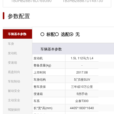
1B3HB28B78D769390
1B3HB28B87D149730
参数配置
标配
选配
无
车辆基本参数
车身
车辆基本参数
发动机
发动机
1.5L 112马力 L4
变速箱
整备质量(kg)
-
底盘转向
上市时间
2017.08
车身结构
5门5座SUV
车轮制动
整车质保
三年或10万公里
被动安全
变速箱
5挡手动
主动安全
车系
众泰T300
长*宽*高(mm)
4405*1830*1640
驾驶操控