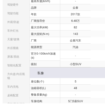
最高车速(km/h)
-
驾驶硬件
品牌
众泰
驾驶功能
年款
2017款
厂商指导价
6.48万
外观/防盗
最大功率(kW)
82
车外灯光
最大扭矩(N·m)
143
天窗/玻璃
厂商
众泰汽车
能源类型
汽油
外后视镜
官方0-100km/h加速
-
屏幕/系统
(s)
级别
小型SUV
智能化配置
车身
方向盘/内后视
镜
座位数(个)
5
车内充电
油箱容积(L)
48
整备质量(kg)
-
桌椅配置
车身结构
5门5座SUV
音响/车内灯光