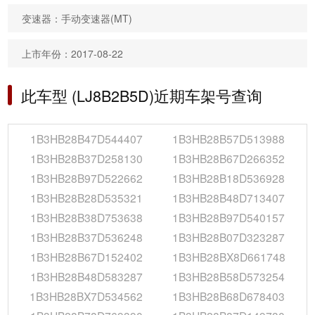
变速器：手动变速器(MT)
上市年份：2017-08-22
此车型 (LJ8B2B5D)近期车架号查询
1B3HB28B47D544407
1B3HB28B57D513988
1B3HB28B37D258130
1B3HB28B67D266352
1B3HB28B97D522662
1B3HB28B18D536928
1B3HB28B28D535321
1B3HB28B48D713407
1B3HB28B38D753638
1B3HB28B97D540157
1B3HB28B37D536248
1B3HB28B07D323287
1B3HB28B67D152402
1B3HB28BX8D661748
1B3HB28B48D583287
1B3HB28B58D573254
1B3HB28BX7D534562
1B3HB28B68D678403