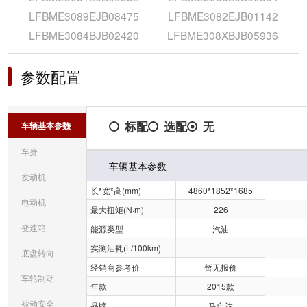
LFBME3089EJB08475
LFBME3082EJB01142
LFBME3084BJB02420
LFBME308XBJB05936
参数配置
标配
选配
无
车辆基本参数
车身
车辆基本参数
发动机
长*宽*高(mm)
4860*1852*1685
电动机
最大扭矩(N·m)
226
变速箱
能源类型
汽油
实测油耗(L/100km)
-
底盘转向
经销商参考价
暂无报价
车轮制动
年款
2015款
被动安全
品牌
马自达