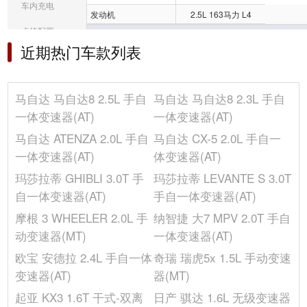
车内充电
发动机
2.5L 163马力 L4
桌椅配置
车身
近期热门车款列表
音响/车内灯光
后轮距(mm)
1602
冰箱/空调
车门数(个)
5
马自达 马自达8 2.5L 手自
马自达 马自达8 2.3L 手自
座位数(个)
7
选装包
一体变速器(AT)
一体变速器(AT)
整备质量(kg)
1787
其它
马自达 ATENZA 2.0L 手自
马自达 CX-5 2.0L 手自一
轴距(mm)
2950
一体变速器(AT)
体变速器(AT)
车身结构
5门7座MPV
玛莎拉蒂 GHIBLI 3.0T 手
玛莎拉蒂 LEVANTE S 3.0T
前轮距(mm)
1610
自一体变速器(AT)
手自一体变速器(AT)
最小离地间隙(mm)
-
摩根 3 WHEELER 2.0L 手
纳智捷 大7 MPV 2.0T 手自
高度(mm)
1685
动变速器(MT)
一体变速器(AT)
宽度(mm)
1852
欧宝 安德拉 2.4L 手自一体
奇瑞 瑞虎5x 1.5L 手动变速
长度(mm)
4860
变速器(AT)
器(MT)
行李厢容积(L)
270-759
起亚 KX3 1.6T 干式-双离
日产 骐达 1.6L 无级变速器
油箱容积(L)
69