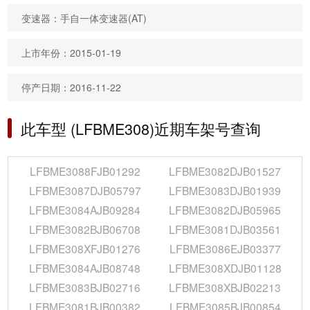
变速器：手自一体变速器(AT)
上市年份：2015-01-19
停产日期：2016-11-22
此车型 (LFBME308)近期车架号查询
LFBME3088FJB01292
LFBME3082DJB01527
LFBME3087DJB05797
LFBME3083DJB01939
LFBME3084AJB09284
LFBME3082DJB05965
LFBME3082BJB06708
LFBME3081DJB03561
LFBME308XFJB01276
LFBME3086EJB03377
LFBME3084AJB08748
LFBME308XDJB01128
LFBME3083BJB02716
LFBME308XBJB02213
LFBME3081BJB00382
LFBME3085BJB00854