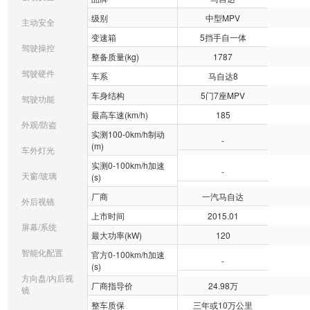
级别
中型MPV
主动安全
变速箱
5挡手自一体
驾驶操控
整备质量(kg)
1787
驾驶硬件
车系
马自达8
车身结构
5门7座MPV
驾驶功能
最高车速(km/h)
185
外观/防盗
实测100-0km/h制动
-
(m)
车外灯光
实测0-100km/h加速
-
天窗/玻璃
(s)
厂商
一汽马自达
外后视镜
上市时间
2015.01
屏幕/系统
最大功率(kW)
120
智能化配置
官方0-100km/h加速
-
(s)
方向盘/内后视
厂商指导价
24.98万
镜
整车质保
三年或10万公里