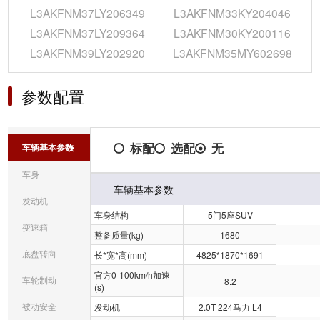
L3AKFNM37LY206349
L3AKFNM33KY204046
L3AKFNM37LY209364
L3AKFNM30KY200116
L3AKFNM39LY202920
L3AKFNM35MY602698
参数配置
标配
选配
无
车辆基本参数
车身
车辆基本参数
发动机
车身结构
5门5座SUV
变速箱
整备质量(kg)
1680
底盘转向
长*宽*高(mm)
4825*1870*1691
官方0-100km/h加速
车轮制动
8.2
(s)
被动安全
发动机
2.0T 224马力 L4