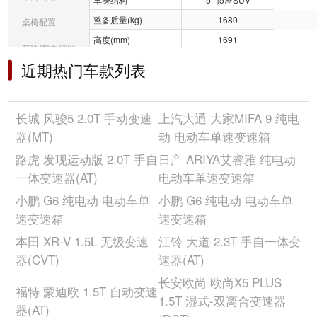
整备质量(kg)
1680
桌椅配置
高度(mm)
1691
音响/车内灯光
前轮距(mm)
1574
近期热门车款列表
冰箱/空调
轴距(mm)
2800
宽度(mm)
1870
选装包
长城 风骏5 2.0T 手动变速
上汽大通 大家MIFA 9 纯电
车门开启方式
平开门
其它
器(MT)
动 电动车单速变速箱
车门数(个)
5
路虎 发现运动版 2.0T 手自
日产 ARIYA艾睿雅 纯电动
座位数(个)
5
一体变速器(AT)
电动车单速变速箱
后轮距(mm)
1564
小鹏 G6 纯电动 电动车单
小鹏 G6 纯电动 电动车单
油箱容积(L)
58
速变速箱
速变速箱
长度(mm)
4825
本田 XR-V 1.5L 无级变速
江铃 大道 2.3T 手自一体变
发动机
器(CVT)
速器(AT)
环保标准
国VI
长安欧尚 欧尚X5 PLUS
福特 蒙迪欧 1.5T 自动变速
燃料形式
汽油
1.5T 湿式-双离合变速器
器(AT)
配气机构
DOHC