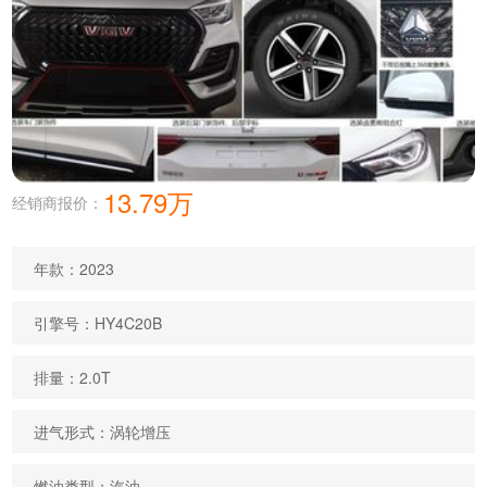
13.79万
经销商报价：
年款：2023
引擎号：HY4C20B
排量：2.0T
进气形式：涡轮增压
燃油类型：汽油