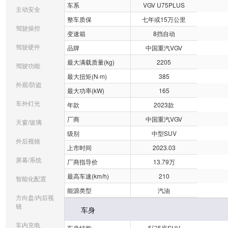
车系
VGV U75PLUS
主动安全
整车质保
七年或15万公里
驾驶操控
变速箱
8挡自动
驾驶硬件
品牌
中国重汽VGV
最大满载质量(kg)
2205
驾驶功能
最大扭矩(N·m)
385
外观/防盗
最大功率(kW)
165
车外灯光
年款
2023款
厂商
中国重汽VGV
天窗/玻璃
级别
中型SUV
外后视镜
上市时间
2023.03
屏幕/系统
厂商指导价
13.79万
最高车速(km/h)
210
智能化配置
能源类型
汽油
方向盘/内后视
镜
车身
车内充电
车身结构
5门5座SUV